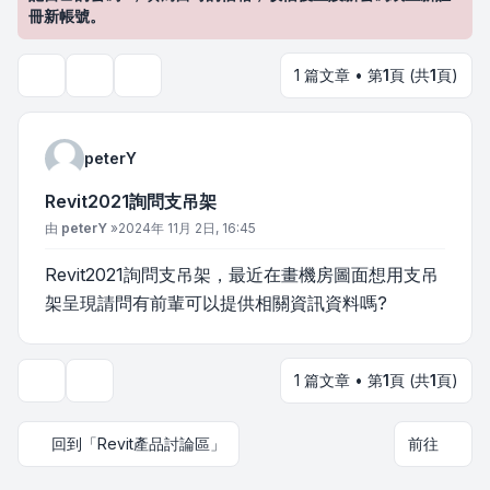
冊新帳號。
1 篇文章 • 第
1
頁 (共
1
頁)
主題工具
搜尋
peterY
Revit2021詢問支吊架
文章
由
peterY
»
2024年 11月 2日, 16:45
Revit2021詢問支吊架，最近在畫機房圖面想用支吊
架呈現請問有前輩可以提供相關資訊資料嗎?
1 篇文章 • 第
1
頁 (共
1
頁)
主題工具
回到「Revit產品討論區」
前往