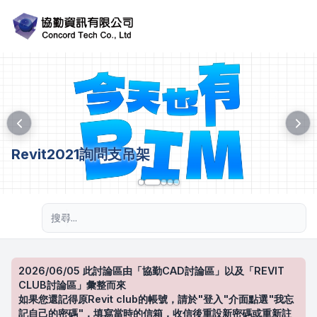
Revit2021詢問支吊架
進階搜尋
2026/06/05 此討論區由「協勤CAD討論區」以及「REVIT
CLUB討論區」彙整而來
如果您還記得原Revit club的帳號，請於"登入"介面點選"我忘
記自己的密碼"，填寫當時的信箱，收信後重設新密碼或重新註