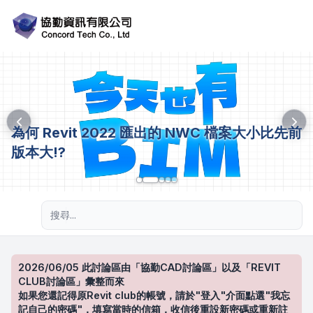
為何 Revit 2022 匯出的 NWC 檔案大小比先前
版本大!?
進階搜尋
2026/06/05 此討論區由「協勤CAD討論區」以及「REVIT
CLUB討論區」彙整而來
如果您還記得原Revit club的帳號，請於"登入"介面點選"我忘
記自己的密碼"，填寫當時的信箱，收信後重設新密碼或重新註