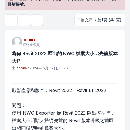
冊新帳號。
1 篇文章 • 第
1
頁 (共
1
頁)
主題工具
搜尋
admin
系統管理員
為何 Revit 2022 匯出的 NWC 檔案大小比先前版本
大!?
文章
由
admin
»
2024年 6月 27日, 10:26
影響產品和版本：Revit 2022、Revit LT 2022
問題：
使用 NWC Exporter 從 Revit 2022 匯出模型時，
檔案大小明顯大於從先前的 Revit 版本升級之前匯
出相同模型時的檔案大小。