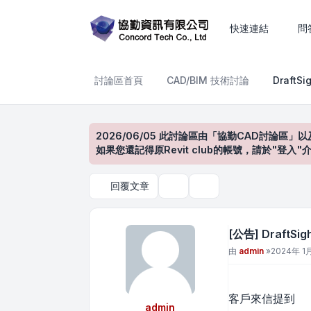
[公告] DraftSight 執行
快速連結
問
討論區首頁
CAD/BIM 技術討論
Draft
2026/06/05 此討論區由「協勤CAD討論區」以
如果您還記得原Revit club的帳號，請於"
回覆文章
主題工具
搜尋
[公告] Draft
文章
由
admin
»
2024年 1月
客戶來信提到
admin