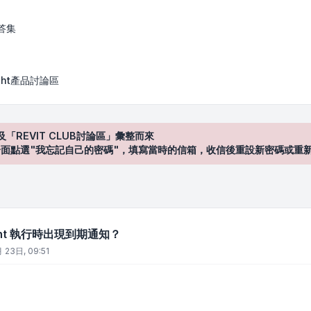
時出現到期通知？
答集
Sight產品討論區
及「REVIT CLUB討論區」彙整而來
登入"介面點選"我忘記自己的密碼"，填寫當時的信箱，收信後重設新密碼或重
Sight 執行時出現到期通知？
 23日, 09:51