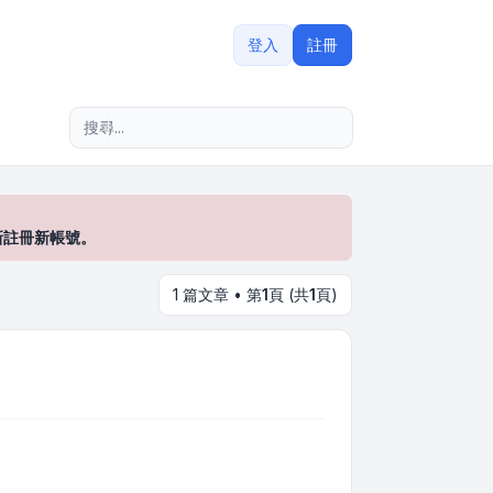
登入
註冊
進階搜尋
新註冊新帳號。
1 篇文章 • 第
1
頁 (共
1
頁)