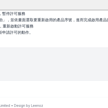
」，暫停許可服務
新啟動」，並依畫面選取要重新啟用的產品序號，進而完成啟用產品
」，重新啟動許可服務
新申請許可的動作。
imited • Design by
Leenoz