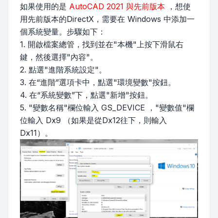
如果使用的是
AutoCAD 2021 與先前版本
，想使
用先前版本的DirectX，需要在 Windows 中添加一
個系統變量。步驟如下：
1. 開啟檔案總管，找到並在"本機"上按下滑鼠右
鍵，然後選擇"內容"。
2. 點選"進階系統設定"。
3. 在“進階”選項卡中，點選"環境變數"按鈕。
4. 在“系統變數”下，點選"新增"按鈕。
5. "變數名稱"欄位輸入 GS_DEVICE ，"變數值"欄
位輸入 Dx9 （如果是從Dx12往下，則輸入
Dx11）。