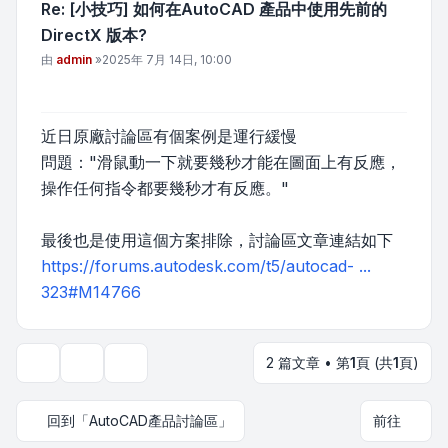
Re: [小技巧] 如何在AutoCAD 產品中使用先前的
DirectX 版本?
文章
由
admin
»
2025年 7月 14日, 10:00
近日原廠討論區有個案例是運行緩慢
問題："滑鼠動一下就要幾秒才能在圖面上有反應，
操作任何指令都要幾秒才有反應。"
最後也是使用這個方案排除，討論區文章連結如下
https://forums.autodesk.com/t5/autocad- ...
323#M14766
2 篇文章 • 第
1
頁 (共
1
頁)
主題工具
顯示和排序選項
回到「AutoCAD產品討論區」
前往