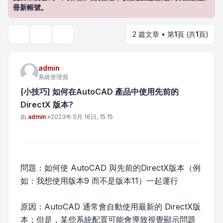
冊新帳號。
2 篇文章 • 第
1
頁 (共
1
頁)
主題工具
搜尋
admin
系統管理員
[小技巧] 如何在AutoCAD 產品中使用先前的
DirectX 版本?
文章
由
admin
»
2023年 5月 16日, 15:15
問題：如何使 AutoCAD 與先前的DirectX版本（例
如：我想使用版本9 而不是版本11）一起運行
原因：AutoCAD 通常會自動使用最新的 DirectX版
本；但是，某些系統配置可能會導致視覺顯示問題