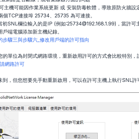
：許可主機可能因作業系統更新 或 安裝防毒軟體，導致原防火牆
個TCP連接埠 25734、25735 為可連接。
當初SNL欄位輸入的是IP (例如:25734@192.168.1.99)
用戶端電腦添加新主機紀錄。
的步驟三與步驟六_修改用戶端的許可指向
您的單位為封閉式網路環境，重新啟用許可的方式會比較特別，
申請網路許可
未到，但您想要先手動重新啟用，可以在許可主機上執行SNL許