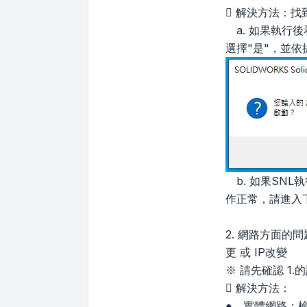
 解決方法：找到並執行
a. 如果執行後看
選擇"是"，並
b. 如果SN
作正常，請進入
2. 網路方面
更 或 IP改變
※ 請先確認 1
 解決方法：
● 實體網路：