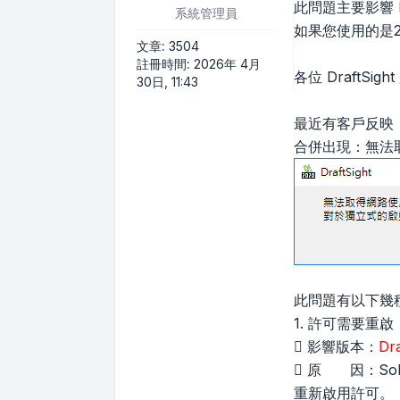
此問題主要影響
系統管理員
如果您使用的是2
文章:
3504
註冊時間:
2026年 4月
各位 DraftSigh
30日, 11:43
最近有客戶反映：使
合併出現：無法取
此問題有以下幾
1. 許可需要重啟
 影響版本：
Dr
 原 因：So
重新啟用許可。