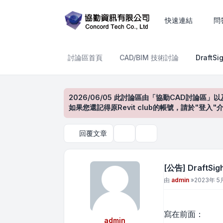
處理？
快速連結
問
討論區首頁
CAD/BIM 技術討論
Draft
2026/06/05 此討論區由「協勤CAD討論區」以
如果您還記得原Revit club的帳號，請於"
回覆文章
主題工具
搜尋
[公告] Draf
文章
由
admin
»
2023年 5月
寫在前面：
admin