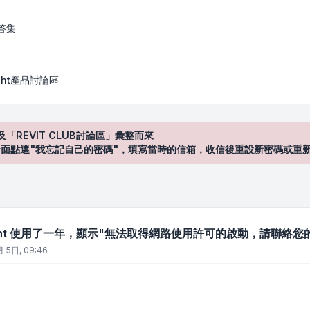
答集
Sight產品討論區
及「REVIT CLUB討論區」彙整而來
登入"介面點選"我忘記自己的密碼"，填寫當時的信箱，收信後重設新密碼或重
tSight 使用了一年，顯示"無法取得網路使用許可的啟動，請聯絡您
 5日, 09:46