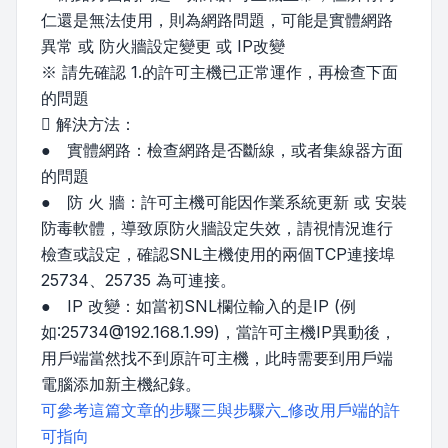
仁還是無法使用，則為網路問題，可能是實體網路
異常 或 防火牆設定變更 或 IP改變
※ 請先確認 1.的許可主機已正常運作，再檢查下面
的問題
 解決方法：
● 實體網路：檢查網路是否斷線，或者集線器方面
的問題
● 防 火 牆：許可主機可能因作業系統更新 或 安裝
防毒軟體，導致原防火牆設定失效，請視情況進行
檢查或設定，確認SNL主機使用的兩個TCP連接埠
25734、25735 為可連接。
● IP 改變：如當初SNL欄位輸入的是IP (例
如:25734@192.168.1.99)，當許可主機IP異動後，
用戶端當然找不到原許可主機，此時需要到用戶端
電腦添加新主機紀錄。
可參考這篇文章的步驟三與步驟六_修改用戶端的許
可指向