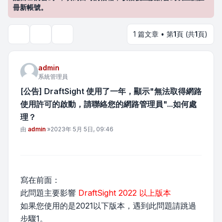
冊新帳號。
1 篇文章 • 第
1
頁 (共
1
頁)
主題工具
搜尋
admin
系統管理員
[公告] DraftSight 使用了一年，顯示"無法取得網路
使用許可的啟動，請聯絡您的網路管理員"...如何處
理？
文章
由
admin
»
2023年 5月 5日, 09:46
寫在前面：
此問題主要影響
DraftSight 2022 以上版本
如果您使用的是2021以下版本，遇到此問題請跳過
步驟1。