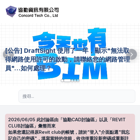
[公告] DraftSight 使用了一年，顯示"無法取
得網路使用許可的啟動，請聯絡您的網路管理
員"...如何處理？
進階搜尋
2026/06/05 此討論區由「協勤CAD討論區」以及「REVIT
CLUB討論區」彙整而來
如果您還記得原Revit club的帳號，請於"登入"介面點選"我忘
記自己的密碼"，填寫當時的信箱，收信後重設新密碼或重新註