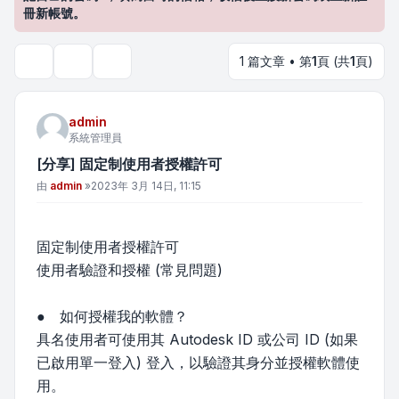
冊新帳號。
1 篇文章 • 第
1
頁 (共
1
頁)
主題工具
搜尋
admin
系統管理員
[分享] 固定制使用者授權許可
文章
由
admin
»
2023年 3月 14日, 11:15
固定制使用者授權許可
使用者驗證和授權 (常見問題)
● 如何授權我的軟體？
具名使用者可使用其 Autodesk ID 或公司 ID (如果
已啟用單一登入) 登入，以驗證其身分並授權軟體使
用。