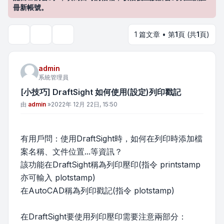
冊新帳號。
1 篇文章 • 第
1
頁 (共
1
頁)
主題工具
搜尋
admin
系統管理員
[小技巧] DraftSight 如何使用(設定)列印戳記
文章
由
admin
»
2022年 12月 22日, 15:50
有用戶問：使用DraftSight時，如何在列印時添加檔
案名稱、文件位置...等資訊？
該功能在DraftSight稱為列印壓印(指令 printstamp
亦可輸入 plotstamp)
在AutoCAD稱為列印戳記(指令 plotstamp)
在DraftSight要使用列印壓印需要注意兩部分：