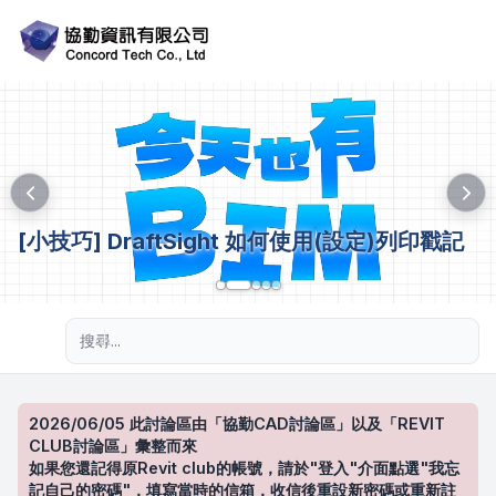
[小技巧] DraftSight 如何使用(設定)列印戳記
進階搜尋
2026/06/05 此討論區由「協勤CAD討論區」以及「REVIT
CLUB討論區」彙整而來
如果您還記得原Revit club的帳號，請於"登入"介面點選"我忘
記自己的密碼"，填寫當時的信箱，收信後重設新密碼或重新註