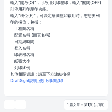
輸入"開啟(O)"，可啟用列印壓印，輸入"關閉(OFF)
則停用列印壓印功能。
輸入"欄位(F)"，可決定繪圖壓印啟用時，您想要列
印的欄位，包括：
工程圖名稱
配置名稱 (圖頁名稱)
日期與時間
登入名稱
印表機名稱
紙張大小
列印比例
其他相關資訊：請至下方連結檢視
DraftSight說明_使用列印壓印
1 篇文章 • 第
1
頁 (共
1
頁)
主題工具