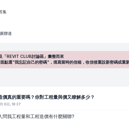
嗎？你對工程量與價又瞭解多少？
答集
/ 廣聯達
及「REVIT CLUB討論區」彙整而來
登入"介面點選"我忘記自己的密碼"，填寫當時的信箱，收信後重設新密碼或重
造價真的重要嗎？你對工程量與價又瞭解多少？
月 6日, 18:37
人問我工程量和工程造價有什麼關聯?