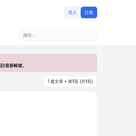
登入
註冊
進階搜尋
新註冊新帳號。
1 篇文章 • 第
1
頁 (共
1
頁)