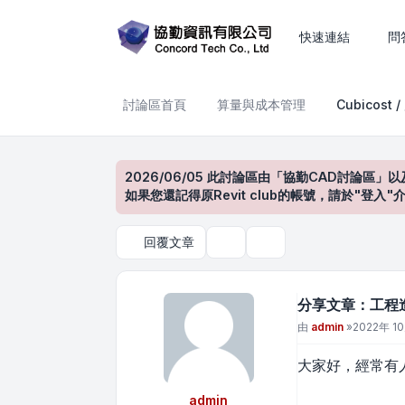
分享文章：工程造價真的重要
快速連結
問
討論區首頁
算量與成本管理
Cubicost 
2026/06/05 此討論區由「協勤CAD討論區」以
如果您還記得原Revit club的帳號，請於"
回覆文章
主題工具
搜尋
分享文章：工程
文章
由
admin
»
2022年 10
大家好，經常有
admin