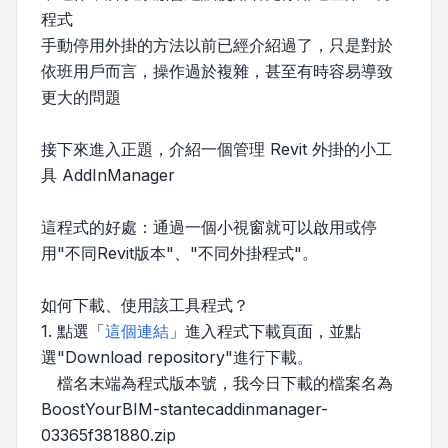
程式
手動停用外掛的方法以前已經介紹過了，只是對於
依班用戶而言，操作過於複雜，甚至有時容易導致
更大的問題
接下來進入正題，介紹一個管理 Revit 外掛的小工
具 AddInManager
這程式的好處：通過一個小視窗就可以啟用或停
用"不同Revit版本"、"不同外掛程式"。
如何下載、使用該工具程式？
1. 點選「
這個連結
」進入程式下載頁面，並點
選"Download repository"進行下載。
檔名末端為程式版本號，我今日下載的檔案名為
BoostYourBIM-stantecaddinmanager-
03365f381880.zip