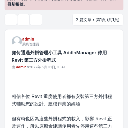
冊新帳號。
2 篇文章 • 第
1
頁 (共
1
頁)
主題工具
搜尋
admin
系統管理員
如何通過外掛管理小工具 AddInManager 停用
Revit 第三方外掛程式
文章
由
admin
»
2022年 5月 31日, 10:41
相信各位 Revit 重度使用者都有安裝第三方外掛程
式輔助您的設計、建模作業的經驗
但有時也因為這些外掛程式的載入，影響 Revit 正
常運作，所以原廠會建議使用者先停用這些第三方