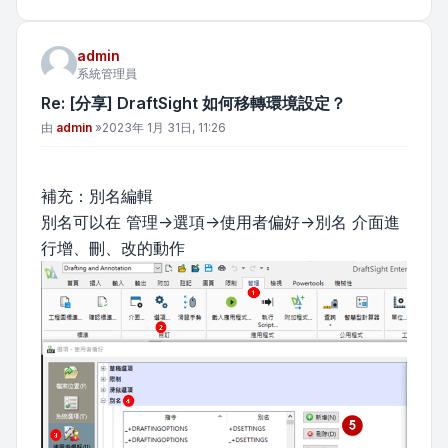
admin
系統管理員
Re: [分享] DraftSight 如何移轉環境設定？
文章
由
admin
»
2023年 1月 31日, 11:26
補充：別名編輯
別名可以在 管理->選項->使用者偏好->別名 介面進
行增、刪、改的動作