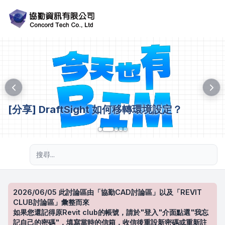
[分享] DraftSight 如何移轉環境設定？
進階搜尋
2026/06/05 此討論區由「協勤CAD討論區」以及「REVIT
CLUB討論區」彙整而來
如果您還記得原Revit club的帳號，請於"登入"介面點選"我忘
記自己的密碼"，填寫當時的信箱，收信後重設新密碼或重新註