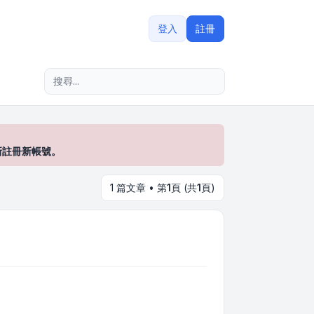
登入
註冊
進階搜尋
新註冊新帳號。
1 篇文章 • 第
1
頁 (共
1
頁)