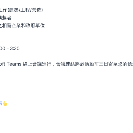
工作(建築/工程/營造)
興趣者
M之相關企業和政府單位
00－3:30
osoft Teams 線上會議進行，會議連結將於活動前三日寄至您的
名