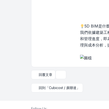
5D BIM是什
我們依據建築工
和管理進度，即為
理與成本分析，
回覆文章
主題工具
回到「Cubicost / 廣聯達」
Follow Us: