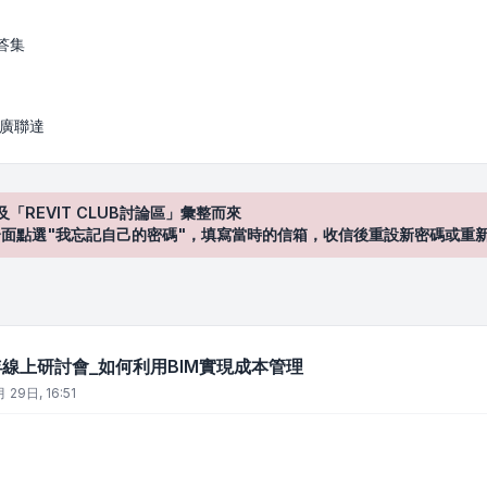
_如何利用BIM實現成本管理
答集
/ 廣聯達
及「REVIT CLUB討論區」彙整而來
登入"介面點選"我忘記自己的密碼"，填寫當時的信箱，收信後重設新密碼或重
年線上研討會_如何利用BIM實現成本管理
 29日, 16:51