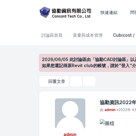
協勤資訊2022年線上研討會
快速連結
問
討論區首頁
算量與成本管理
Cubicost 
2026/06/05 此討論區由「協勤CAD討論區」以
如果您還記得原Revit club的帳號，請於"
回覆文章
主題工具
搜尋
協勤資訊2022
文章
由
admin
»
2022年 4月
admin