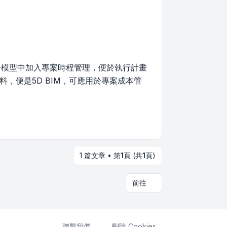
於模型中加入專案時程管理，便於執行計畫
料，便是5D BIM，可應用於專案成本管
1 篇文章 • 第
1
頁 (共
1
頁)
前往
聯繫我們
刪除 Cookies