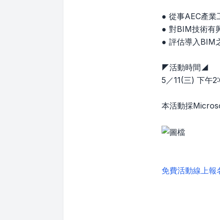
● 從事AEC產業
● 對BIM技術有
● 評估導入BI
◤活動時間◢
5／11(三) 下午2:
本活動採Micr
免費活動線上報