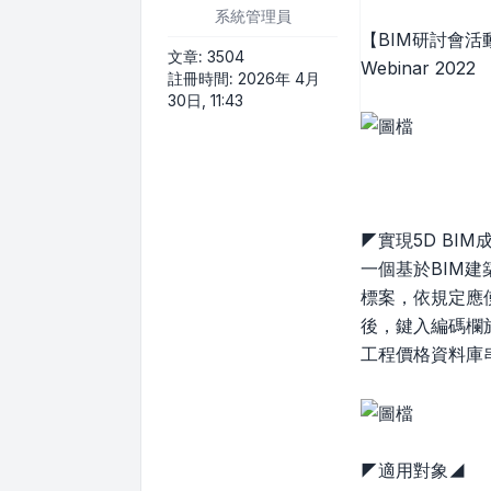
系統管理員
【BIM研討會活
文章:
3504
Webinar 2022
註冊時間:
2026年 4月
30日, 11:43
◤實現5D BI
一個基於BIM
標案，依規定應
後，鍵入編碼欄
工程價格資料庫串
◤適用對象◢