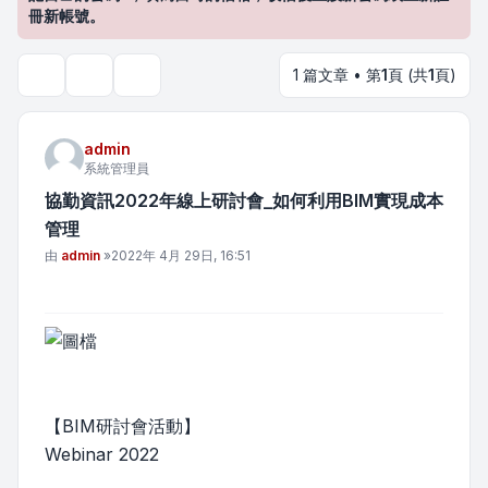
冊新帳號。
1 篇文章 • 第
1
頁 (共
1
頁)
主題工具
搜尋
admin
系統管理員
協勤資訊2022年線上研討會_如何利用BIM實現成本
管理
文章
由
admin
»
2022年 4月 29日, 16:51
【BIM研討會活動】
Webinar 2022