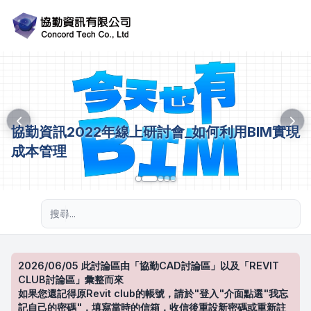
協勤資訊2022年線上研討會_如何利用BIM實現
成本管理
進階搜尋
2026/06/05 此討論區由「協勤CAD討論區」以及「REVIT
CLUB討論區」彙整而來
如果您還記得原Revit club的帳號，請於"登入"介面點選"我忘
記自己的密碼"，填寫當時的信箱，收信後重設新密碼或重新註