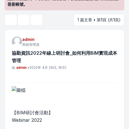
冊新帳號。
1 篇文章 • 第
1
頁 (共
1
頁)
主題工具
搜尋
admin
系統管理員
協勤資訊2022年線上研討會_如何利用BIM實現成本
管理
文章
由
admin
»
2022年 4月 29日, 16:51
【BIM研討會活動】
Webinar 2022