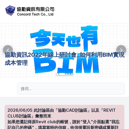
協勤資訊2022年線上研討會_如何利用BIM實現
成本管理
進階搜尋
2026/06/05 此討論區由「協勤CAD討論區」以及「REVIT
CLUB討論區」彙整而來
如果您還記得原Revit club的帳號，請於"登入"介面點選"我忘
記自己的密碼"，填寫當時的信箱，收信後重設新密碼或重新註