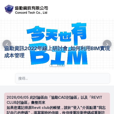
協勤資訊2022年線上研討會_如何利用BIM實現
成本管理
進階搜尋
2026/06/05 此討論區由「協勤CAD討論區」以及「REVIT
CLUB討論區」彙整而來
如果您還記得原Revit club的帳號，請於"登入"介面點選"我忘
記自己的密碼"，填寫當時的信箱，收信後重設新密碼或重新註