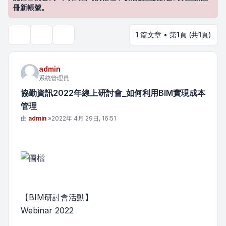
冊新帳號。
1 篇文章 • 第
1
頁 (共
1
頁)
主題工具
搜尋
admin
系統管理員
協勤資訊2022年線上研討會_如何利用BIM實現成本
管理
文章
由
admin
»
2022年 4月 29日, 16:51
【BIM研討會活動】
Webinar 2022