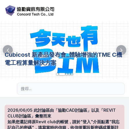
Cubicost 新產品發布會_體驗增強的TME C機
電工程算量解決方案
進階搜尋
2026/06/05 此討論區由「協勤CAD討論區」以及「REVIT
CLUB討論區」彙整而來
如果您還記得原Revit club的帳號，請於"登入"介面點選"我忘
記自己的密碼"，填寫當時的信箱，收信後重設新密碼或重新註