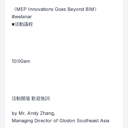
《MEP Innovations Goes Beyond BIM》
#webinar
■活動議程
10:00am
活動開場 歡迎致詞
by Mr. Andy Zhang,
Managing Director of Glodon Southeast Asia