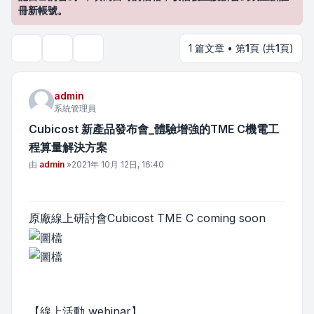
冊新帳號。
1 篇文章 • 第
1
頁 (共
1
頁)
主題工具
搜尋
admin
系統管理員
Cubicost 新產品發布會_體驗增強的TME C機電工
程算量解決方案
文章
由
admin
»
2021年 10月 12日, 16:40
原廠線上研討會Cubicost TME C coming soon
【線上活動 webinar】