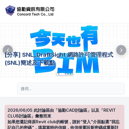
[分享] SNL_DraftSight 網路許可管理程式
(SNL)簡述及下載點
進階搜尋
2026/06/05 此討論區由「協勤CAD討論區」以及「REVIT
CLUB討論區」彙整而來
如果您還記得原Revit club的帳號，請於"登入"介面點選"我忘
記自己的密碼"，填寫當時的信箱，收信後重設新密碼或重新註