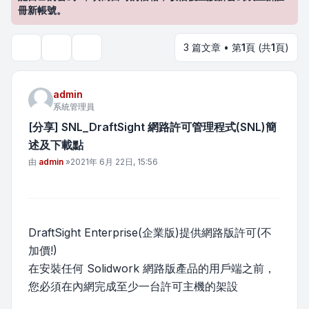
冊新帳號。
3 篇文章 • 第
1
頁 (共
1
頁)
主題工具
搜尋
admin
系統管理員
[分享] SNL_DraftSight 網路許可管理程式(SNL)簡
述及下載點
文章
由
admin
»
2021年 6月 22日, 15:56
DraftSight Enterprise(企業版)提供網路版許可(不
加價!)
在安裝任何 Solidwork 網路版產品的用戶端之前，
您必須在內網完成至少一台許可主機的架設