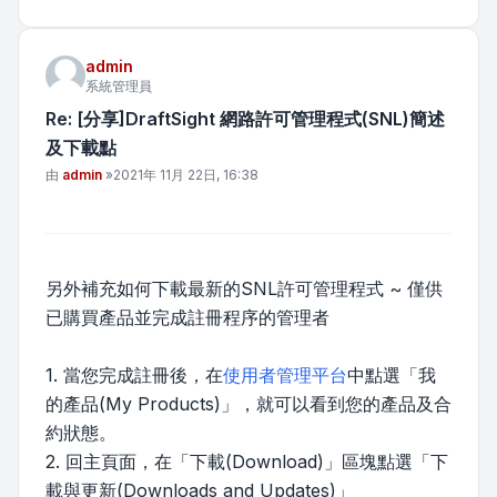
admin
系統管理員
Re: [分享]DraftSight 網路許可管理程式(SNL)簡述
及下載點
文章
由
admin
»
2021年 11月 22日, 16:38
另外補充如何下載最新的SNL許可管理程式 ~ 僅供
已購買產品並完成註冊程序的管理者
1. 當您完成註冊後，在
使用者管理平台
中點選「我
的產品(My Products)」，就可以看到您的產品及合
約狀態。
2. 回主頁面，在「下載(Download)」區塊點選「下
載與更新(Downloads and Updates)」