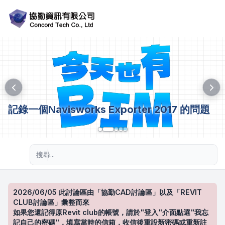
記錄一個Navisworks Exporter 2017 的問題
進階搜尋
2026/06/05 此討論區由「協勤CAD討論區」以及「REVIT
CLUB討論區」彙整而來
如果您還記得原Revit club的帳號，請於"登入"介面點選"我忘
記自己的密碼"，填寫當時的信箱，收信後重設新密碼或重新註