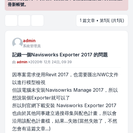
冊新帳號。
1 篇文章 • 第
1
頁 (共
1
頁)
主題工具
搜尋
admin
系統管理員
記錄一個Navisworks Exporter 2017 的問題
文章
由
admin
»
2020年 12月 24日, 09:39
因專案需求使用Revit 2017，也需要匯出NWC文件
以進行模型檢視
但該電腦未安裝Navisowrks Manage 2017，所以
想說裝個Exporter就可以了
所以到官網下載安裝 Navisworks Exporter 2017
也由於其他同事建立過搜尋集與配色計畫，所以會
沿用該配色計畫檔，結果...失敗(當然失敗了，不然
怎會有這篇文章...)