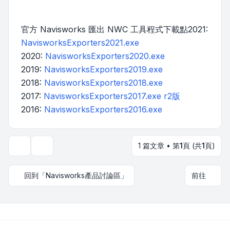
官方 Navisworks 匯出 NWC 工具程式下載點2021:
NavisworksExporters2021.exe
2020:
NavisworksExporters2020.exe
2019:
NavisworksExporters2019.exe
2018:
NavisworksExporters2018.exe
2017:
NavisworksExporters2017.exe r2版
2016:
NavisworksExporters2016.exe
1 篇文章 • 第
1
頁 (共
1
頁)
主題工具
回到「Navisworks產品討論區」
前往