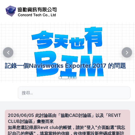
記錄一個Navisworks Exporter 2017 的問題
進階搜尋
2026/06/05 此討論區由「協勤CAD討論區」以及「REVIT
CLUB討論區」彙整而來
如果您還記得原Revit club的帳號，請於"登入"介面點選"我忘
記自己的密碼"，填寫當時的信箱，收信後重設新密碼或重新註