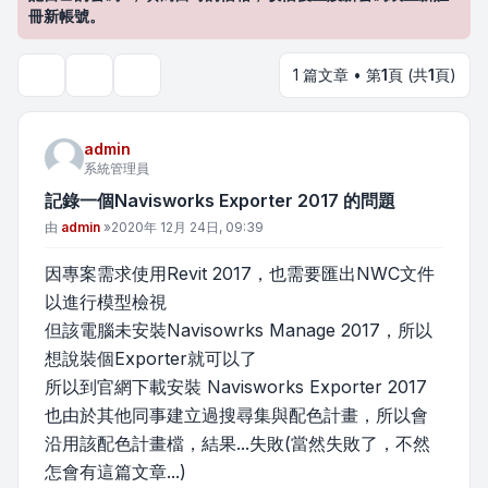
冊新帳號。
1 篇文章 • 第
1
頁 (共
1
頁)
主題工具
搜尋
admin
系統管理員
記錄一個Navisworks Exporter 2017 的問題
文章
由
admin
»
2020年 12月 24日, 09:39
因專案需求使用Revit 2017，也需要匯出NWC文件
以進行模型檢視
但該電腦未安裝Navisowrks Manage 2017，所以
想說裝個Exporter就可以了
所以到官網下載安裝 Navisworks Exporter 2017
也由於其他同事建立過搜尋集與配色計畫，所以會
沿用該配色計畫檔，結果...失敗(當然失敗了，不然
怎會有這篇文章...)