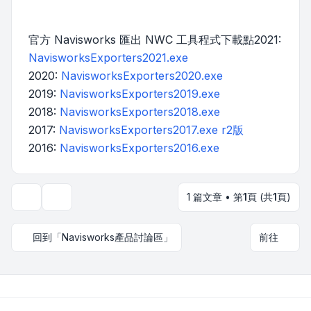
官方 Navisworks 匯出 NWC 工具程式下載點2021:
NavisworksExporters2021.exe
2020:
NavisworksExporters2020.exe
2019:
NavisworksExporters2019.exe
2018:
NavisworksExporters2018.exe
2017:
NavisworksExporters2017.exe r2版
2016:
NavisworksExporters2016.exe
1 篇文章 • 第
1
頁 (共
1
頁)
主題工具
回到「Navisworks產品討論區」
前往