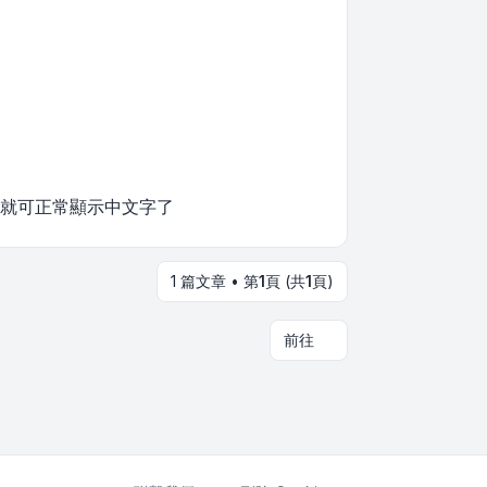
開機，就可正常顯示中文字了
1 篇文章 • 第
1
頁 (共
1
頁)
前往