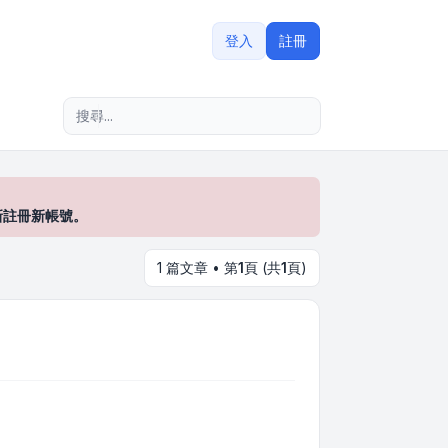
登入
註冊
進階搜尋
新註冊新帳號。
1 篇文章 • 第
1
頁 (共
1
頁)