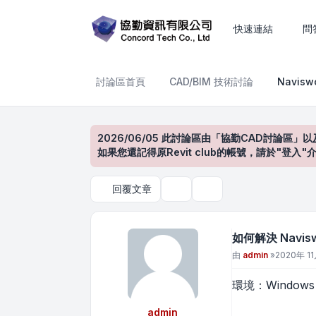
如何解決 Navisworks Se
快速連結
問
討論區首頁
CAD/BIM 技術討論
Navis
2026/06/05 此討論區由「協勤CAD討論區」以
如果您還記得原Revit club的帳號，請於"
回覆文章
主題工具
搜尋
如何解決 Navis
文章
由
admin
»
2020年 11
環境：Windows 7
admin