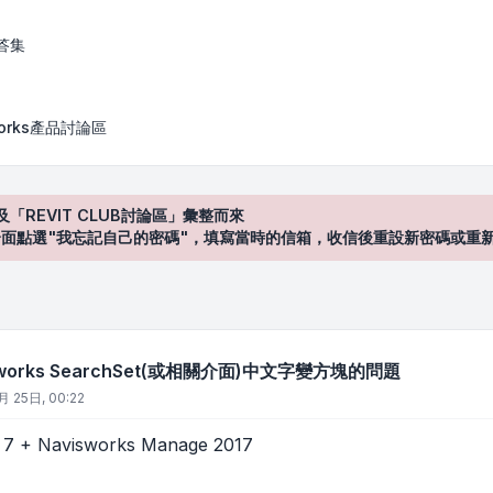
archSet(或相關介面)中文字變方塊的問題
答集
works產品討論區
及「REVIT CLUB討論區」彙整而來
登入"介面點選"我忘記自己的密碼"，填寫當時的信箱，收信後重設新密碼或重
works SearchSet(或相關介面)中文字變方塊的問題
月 25日, 00:22
 + Navisworks Manage 2017