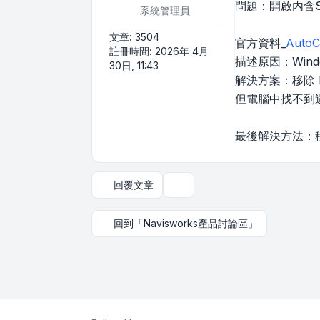
問題：開啟内含S
系統管理員
文章:
3504
官方資料_
Aut
註冊時間:
2026年 4月
描述原因：Windo
30日, 11:43
解決方案：移除 K
但電腦中找不到
最後解決方法：移除
回覆文章
主題工具
回到「Navisworks產品討論區」