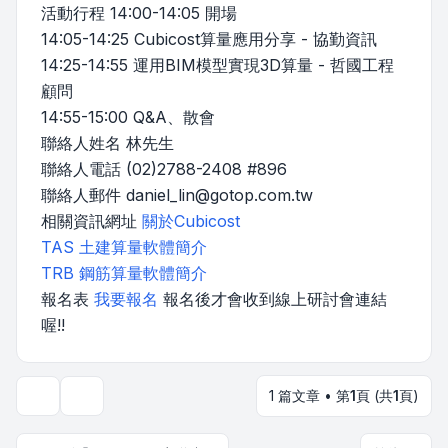
活動行程 14:00-14:05 開場
14:05-14:25 Cubicost算量應用分享 - 協勤資訊
14:25-14:55 運用BIM模型實現3D算量 - 哲國工程
顧問
14:55-15:00 Q&A、散會
聯絡人姓名 林先生
聯絡人電話 (02)2788-2408 #896
聯絡人郵件
daniel_lin@gotop.com.tw
相關資訊網址
關於Cubicost
TAS 土建算量軟體簡介
TRB 鋼筋算量軟體簡介
報名表
我要報名
報名後才會收到線上研討會連結
喔!!
1 篇文章 • 第
1
頁 (共
1
頁)
主題工具