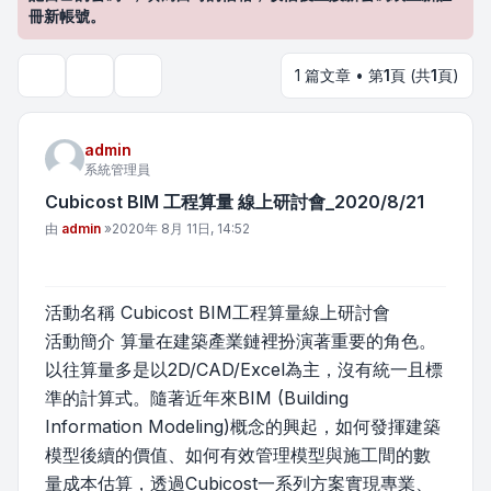
冊新帳號。
1 篇文章 • 第
1
頁 (共
1
頁)
主題工具
搜尋
admin
系統管理員
Cubicost BIM 工程算量 線上研討會_2020/8/21
文章
由
admin
»
2020年 8月 11日, 14:52
活動名稱 Cubicost BIM工程算量線上研討會
活動簡介 算量在建築產業鏈裡扮演著重要的角色。
以往算量多是以2D/CAD/Excel為主，沒有統一且標
準的計算式。隨著近年來BIM (Building
Information Modeling)概念的興起，如何發揮建築
模型後續的價值、如何有效管理模型與施工間的數
量成本估算，透過Cubicost一系列方案實現專業、