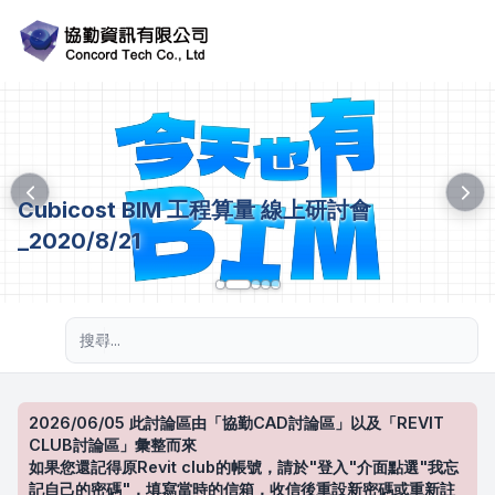
Cubicost BIM 工程算量 線上研討會
_2020/8/21
進階搜尋
2026/06/05 此討論區由「協勤CAD討論區」以及「REVIT
CLUB討論區」彙整而來
如果您還記得原Revit club的帳號，請於"登入"介面點選"我忘
記自己的密碼"，填寫當時的信箱，收信後重設新密碼或重新註