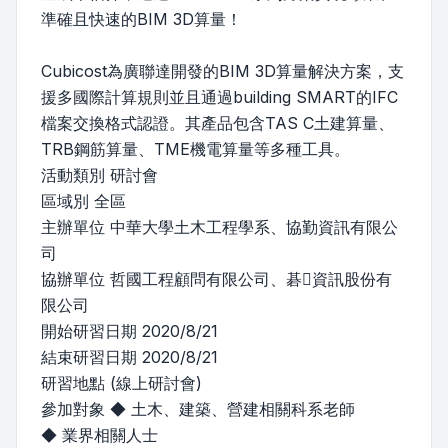
準確且快速的BIM 3D算量！
Cubicost為廣聯達開發的BIM 3D算量解決方案，支
援多國際計算規則並且通過building SMART的IFC
檔案交換格式認證。其產品包含TAS C土建算量、
TRB鋼筋算量、TME機電算量等多種工具。
活動類別 研討會
區域別 全區
主辦單位 中華大學土木工程學系、協勤資訊有限公
司
協辦單位 哲國工程顧問有限公司、碁資訊股份有
限公司
開始研習日期 2020/8/21
結束研習日期 2020/8/21
研習地點 (線上研討會)
參加對象 ◆ 土木、建築、營建相關科系老師
◆ 業界相關人士