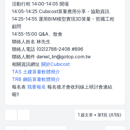
活動行程 14:00-14:05 開場
14:05-14:25 Cubicost算量應用分享 - 協勤資訊
14:25-14:55 運用BIM模型實現3D算量 - 哲國工程
顧問
14:55-15:00 Q&A、散會
聯絡人姓名 林先生
聯絡人電話 (02)2788-2408 #896
聯絡人郵件
daniel_lin@gotop.com.tw
相關資訊網址
關於Cubicost
TAS 土建算量軟體簡介
TRB 鋼筋算量軟體簡介
報名表
我要報名
報名後才會收到線上研討會連結
喔!!
1 篇文章 • 第
1
頁 (共
1
頁)
主題工具