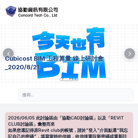
Cubicost BIM 工程算量 線上研討會
_2020/8/21
進階搜尋
2026/06/05 此討論區由「協勤CAD討論區」以及「REVIT
CLUB討論區」彙整而來
如果您還記得原Revit club的帳號，請於"登入"介面點選"我忘
記自己的密碼"，填寫當時的信箱，收信後重設新密碼或重新註