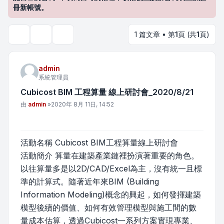
冊新帳號。
1 篇文章 • 第
1
頁 (共
1
頁)
主題工具
搜尋
admin
系統管理員
Cubicost BIM 工程算量 線上研討會_2020/8/21
文章
由
admin
»
2020年 8月 11日, 14:52
活動名稱 Cubicost BIM工程算量線上研討會
活動簡介 算量在建築產業鏈裡扮演著重要的角色。
以往算量多是以2D/CAD/Excel為主，沒有統一且標
準的計算式。隨著近年來BIM (Building
Information Modeling)概念的興起，如何發揮建築
模型後續的價值、如何有效管理模型與施工間的數
量成本估算，透過Cubicost一系列方案實現專業、