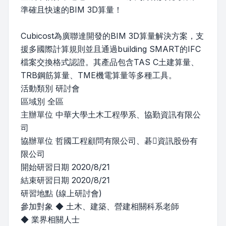
準確且快速的BIM 3D算量！
Cubicost為廣聯達開發的BIM 3D算量解決方案，支
援多國際計算規則並且通過building SMART的IFC
檔案交換格式認證。其產品包含TAS C土建算量、
TRB鋼筋算量、TME機電算量等多種工具。
活動類別 研討會
區域別 全區
主辦單位 中華大學土木工程學系、協勤資訊有限公
司
協辦單位 哲國工程顧問有限公司、碁資訊股份有
限公司
開始研習日期 2020/8/21
結束研習日期 2020/8/21
研習地點 (線上研討會)
參加對象 ◆ 土木、建築、營建相關科系老師
◆ 業界相關人士