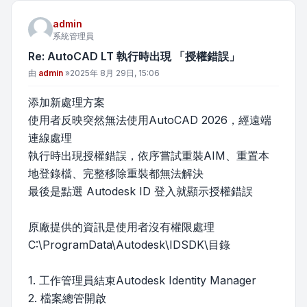
admin
系統管理員
Re: AutoCAD LT 執行時出現 「授權錯誤」
文章
由
admin
»
2025年 8月 29日, 15:06
添加新處理方案
使用者反映突然無法使用AutoCAD 2026，經遠端
連線處理
執行時出現授權錯誤，依序嘗試重裝AIM、重置本
地登錄檔、完整移除重裝都無法解決
最後是點選 Autodesk ID 登入就顯示授權錯誤
原廠提供的資訊是使用者沒有權限處理
C:\ProgramData\Autodesk\IDSDK\目錄
1. 工作管理員結束Autodesk Identity Manager
2. 檔案總管開啟