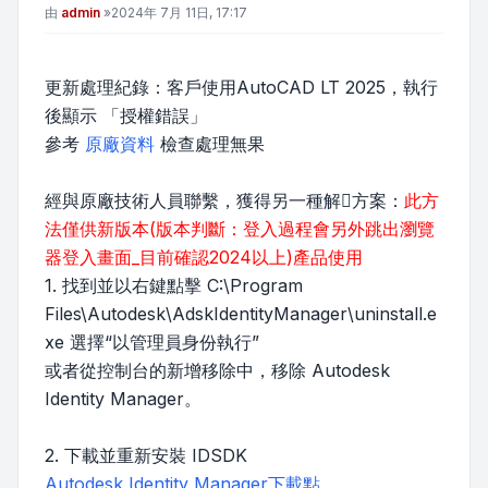
文章
由
admin
»
2024年 7月 11日, 17:17
更新處理紀錄：客戶使用AutoCAD LT 2025，執行
後顯示 「授權錯誤」
參考
原廠資料
檢查處理無果
經與原廠技術人員聯繫，獲得另一種解方案：
此方
法僅供新版本(版本判斷：登入過程會另外跳出瀏覽
器登入畫面_目前確認2024以上)產品使用
1. 找到並以右鍵點擊 C:\Program
Files\Autodesk\AdskIdentityManager\uninstall.e
xe 選擇“以管理員身份執行”
或者從控制台的新增移除中，移除 Autodesk
Identity Manager。
2. 下載並重新安裝 IDSDK
Autodesk Identity Manager下載點