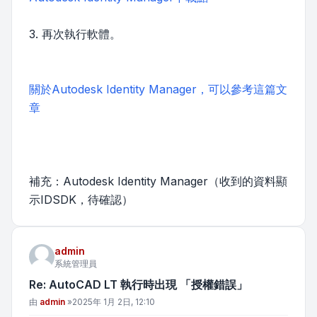
3. 再次執行軟體。
關於Autodesk Identity Manager，可以參考這篇文
章
補充：Autodesk Identity Manager（收到的資料顯
示IDSDK，待確認）
admin
系統管理員
Re: AutoCAD LT 執行時出現 「授權錯誤」
文章
由
admin
»
2025年 1月 2日, 12:10