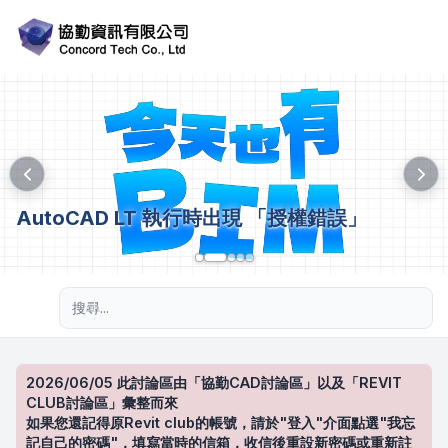
AutoCAD LT 執行時出現 「授權錯誤」
進階搜尋
2026/06/05 此討論區由「協勤CAD討論區」以及「REVIT
CLUB討論區」彙整而來
如果您還記得原Revit club的帳號，請於"登入"介面點選"我忘
記自己的密碼"，填寫當時的信箱，收信後重設新密碼或重新註