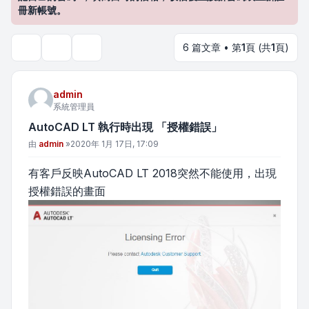
冊新帳號。
6 篇文章 • 第
1
頁 (共
1
頁)
主題工具
搜尋
admin
系統管理員
AutoCAD LT 執行時出現 「授權錯誤」
文章
由
admin
»
2020年 1月 17日, 17:09
有客戶反映AutoCAD LT 2018突然不能使用，出現
授權錯誤的畫面