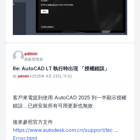
admin
系統管理員
Re: AutoCAD LT 執行時出現 「授權錯誤」
文章
由
admin
»
2025年 4月 23日, 11:32
客戶來電提到使用 AutoCAD 2025 到一半顯示授權
錯誤，已經安裝所有可用更新也無效
後來參照官方文件
https://www.autodesk.com.cn/support/tec ...
Error.html