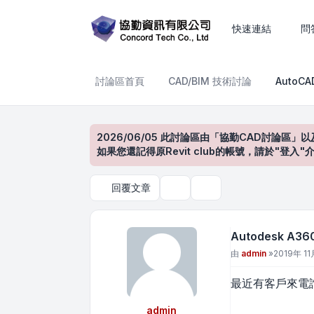
Autodesk A360 A360 變革
快速連結
問
討論區首頁
CAD/BIM 技術討論
AutoC
2026/06/05 此討論區由「協勤CAD討論區」以
如果您還記得原Revit club的帳號，請於"
回覆文章
主題工具
搜尋
Autodesk A3
文章
由
admin
»
2019年 11
最近有客戶來電詢
admin