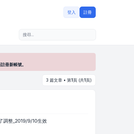
登入
註冊
進階搜尋
新註冊新帳號。
3 篇文章 • 第
1
頁 (共
1
頁)
_2019/9/10生效