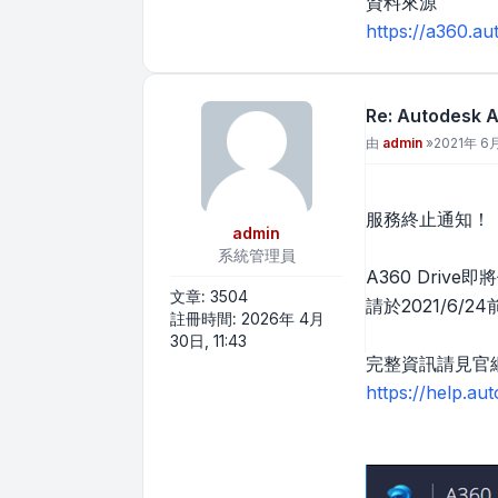
資料來源
https://a360.a
Re: Autodesk
文章
由
admin
»
2021年 6月
服務終止通知！
admin
系統管理員
A360 Driv
文章:
3504
請於2021/6/
註冊時間:
2026年 4月
30日, 11:43
完整資訊請見官網說明
https://help.a