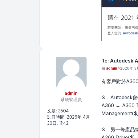
Re: Autodes
文章
由
admin
»
2026年 3月
有客戶對於A360
admin
※ Autode
系統管理員
A360 → A360 T
文章:
3504
Management(
註冊時間:
2026年 4月
30日, 11:43
※ 另一條產品
A360 Drive($) 