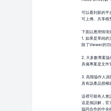
可以看到新的平台都
可上傳、共享模
下面以應用情境
1. 如果是單純的文
除了Viewer
2. 大多數專案
具備專案是文件
3. 高階協作人員除
具有該產品授權的
這裡可能有人會說：
這是個誤解，官方文
協同合作的中央模型