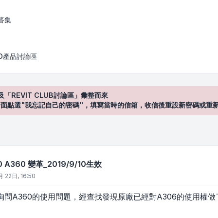
_2019/9/10生效
答集
AD產品討論區
及「REVIT CLUB討論區」彙整而來
登入"介面點選"我忘記自己的密碼"，填寫當時的信箱，收信後重設新密碼或重
60 A360 變革_2019/9/10生效
月 22日, 16:50
問A360的使用問題，經查找發現原廠已經對A306的使用權做了調整