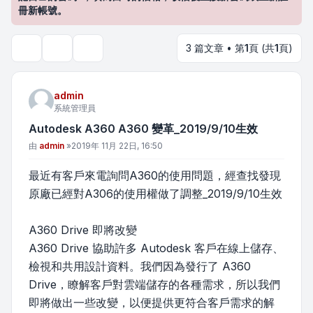
冊新帳號。
3 篇文章 • 第
1
頁 (共
1
頁)
主題工具
搜尋
admin
系統管理員
Autodesk A360 A360 變革_2019/9/10生效
文章
由
admin
»
2019年 11月 22日, 16:50
最近有客戶來電詢問A360的使用問題，經查找發現
原廠已經對A306的使用權做了調整_2019/9/10生效
A360 Drive 即將改變
A360 Drive 協助許多 Autodesk 客戶在線上儲存、
檢視和共用設計資料。我們因為發行了 A360
Drive，瞭解客戶對雲端儲存的各種需求，所以我們
即將做出一些改變，以便提供更符合客戶需求的解