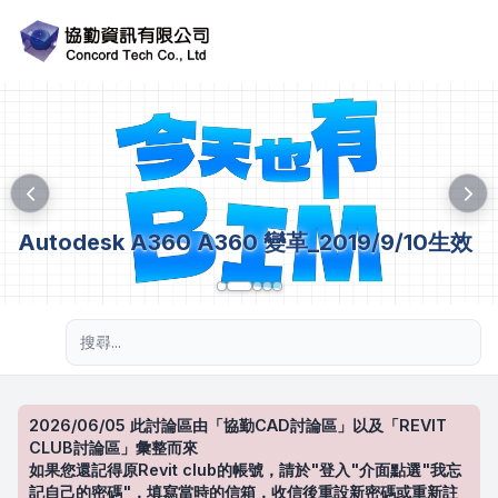
Autodesk A360 A360 變革_2019/9/10生效
進階搜尋
2026/06/05 此討論區由「協勤CAD討論區」以及「REVIT
CLUB討論區」彙整而來
如果您還記得原Revit club的帳號，請於"登入"介面點選"我忘
記自己的密碼"，填寫當時的信箱，收信後重設新密碼或重新註