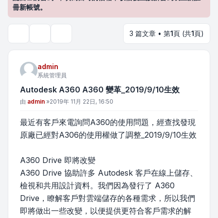
冊新帳號。
3 篇文章 • 第
1
頁 (共
1
頁)
主題工具
搜尋
admin
系統管理員
Autodesk A360 A360 變革_2019/9/10生效
文章
由
admin
»
2019年 11月 22日, 16:50
最近有客戶來電詢問A360的使用問題，經查找發現
原廠已經對A306的使用權做了調整_2019/9/10生效
A360 Drive 即將改變
A360 Drive 協助許多 Autodesk 客戶在線上儲存、
檢視和共用設計資料。我們因為發行了 A360
Drive，瞭解客戶對雲端儲存的各種需求，所以我們
即將做出一些改變，以便提供更符合客戶需求的解