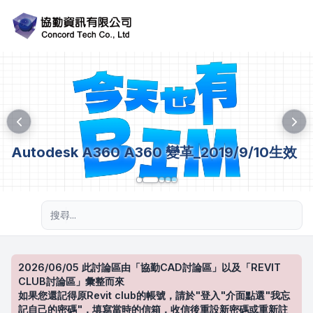
Autodesk A360 A360 變革_2019/9/10生效
進階搜尋
2026/06/05 此討論區由「協勤CAD討論區」以及「REVIT
CLUB討論區」彙整而來
如果您還記得原Revit club的帳號，請於"登入"介面點選"我忘
記自己的密碼"，填寫當時的信箱，收信後重設新密碼或重新註