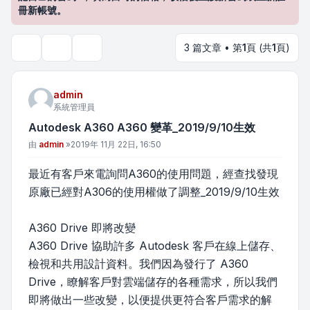
冊新帳號。
3 篇文章 • 第
1
頁 (共
1
頁)
主題工具
搜尋
admin
系統管理員
Autodesk A360 A360 變革_2019/9/10生效
文章
由
admin
»
2019年 11月 22日, 16:50
最近有客戶來電詢問A360的使用問題，經查找發現
原廠已經對A306的使用權做了調整_2019/9/10生效
A360 Drive 即將改變
A360 Drive 協助許多 Autodesk 客戶在線上儲存、
檢視和共用設計資料。我們因為發行了 A360
Drive，瞭解客戶對雲端儲存的各種需求，所以我們
即將做出一些改變，以便提供更符合客戶需求的解