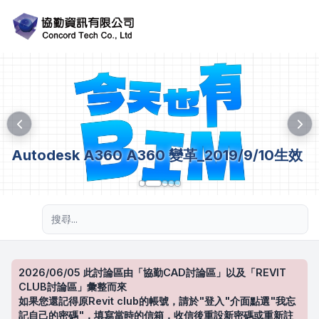
Autodesk A360 A360 變革_2019/9/10生效
進階搜尋
2026/06/05 此討論區由「協勤CAD討論區」以及「REVIT
CLUB討論區」彙整而來
如果您還記得原Revit club的帳號，請於"登入"介面點選"我忘
記自己的密碼"，填寫當時的信箱，收信後重設新密碼或重新註