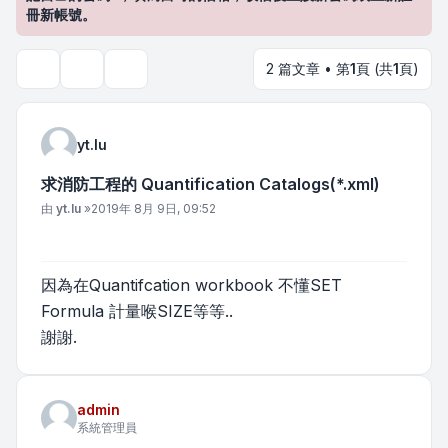
冊新帳號。
2 篇文章 • 第
1
頁 (共
1
頁)
主題工具
搜尋
yt.lu
求消防工程的 Quantification Catalogs(*.xml)
文章
由
yt.lu
»
2019年 8月 9日, 09:52
因為在Quantifcation workbook 不懂SET
Formula 計量喉SIZE等等..
謝謝.
admin
系統管理員