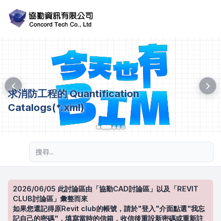
求消防工程的 Quantification
Catalogs(*.xml)
進階搜尋
2026/06/05 此討論區由「協勤CAD討論區」以及「REVIT
CLUB討論區」彙整而來
如果您還記得原Revit club的帳號，請於"登入"介面點選"我忘
記自己的密碼"，填寫當時的信箱，收信後重設新密碼或重新註