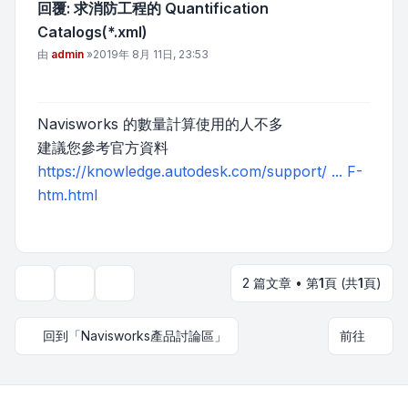
回覆: 求消防工程的 Quantification
Catalogs(*.xml)
文章
由
admin
»
2019年 8月 11日, 23:53
Navisworks 的數量計算使用的人不多
建議您參考官方資料
https://knowledge.autodesk.com/support/ ... F-
htm.html
2 篇文章 • 第
1
頁 (共
1
頁)
主題工具
顯示和排序選項
回到「Navisworks產品討論區」
前往