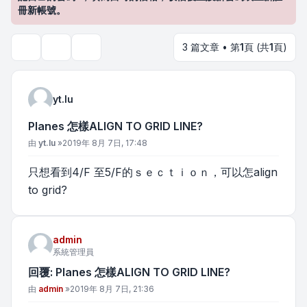
冊新帳號。
3 篇文章 • 第
1
頁 (共
1
頁)
主題工具
搜尋
yt.lu
Planes 怎樣ALIGN TO GRID LINE?
文章
由
yt.lu
»
2019年 8月 7日, 17:48
只想看到4/F 至5/F的ｓｅｃｔｉｏｎ，可以怎align
to grid?
admin
系統管理員
回覆: Planes 怎樣ALIGN TO GRID LINE?
文章
由
admin
»
2019年 8月 7日, 21:36