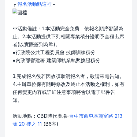
┌
報名活動點這裡
┐
※活動備註：1.本活動完全免費，依報名順序額滿為
止。2.本活動提供下列相關專業積分證明予全程出席
者(以實際簽到為準)。
●行政院公共工程委員會 技師訓練積分
●內政部營建署 建築師執業執照換證積分
3.完成報名後若因故須取消報名者，敬請來電告知。
4.主辦單位保有隨時修改及終止本活動之權利，如有
任何變更內容或詳細注意事項將會以電子郵件告
知。
活動地點：CBD時代廣場-
台中市西屯區朝富路 213
號 20 樓之 11
(B6室)