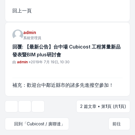
回上一頁
admin
系統管理員
回覆: 【最新公告】台中場 Cubicost 工程算量新品
發表暨BIM plus研討會
文章
由
admin
»
2019年 7月 19日, 10:30
補充：歡迎台中鄰近縣市的諸多先進撥空參加！
2 篇文章 • 第
1
頁 (共
1
頁)
主題工具
顯示和排序選項
回到「Cubicost / 廣聯達」
前往