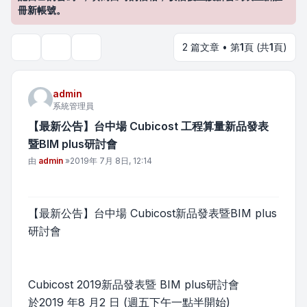
冊新帳號。
2 篇文章 • 第
1
頁 (共
1
頁)
主題工具
搜尋
admin
系統管理員
【最新公告】台中場 Cubicost 工程算量新品發表
暨BIM plus研討會
文章
由
admin
»
2019年 7月 8日, 12:14
【最新公告】台中場 Cubicost新品發表暨BIM plus
研討會
Cubicost 2019新品發表暨 BIM plus研討會
於2019 年8 月2 日 (週五下午一點半開始)