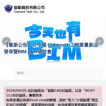
【最新公告】台中場 Cubicost 工程算量新品
發表暨BIM plus研討會
進階搜尋
2026/06/05 此討論區由「協勤CAD討論區」以及「REVIT
CLUB討論區」彙整而來
如果您還記得原Revit club的帳號，請於"登入"介面點選"我忘
記自己的密碼"，填寫當時的信箱，收信後重設新密碼或重新註