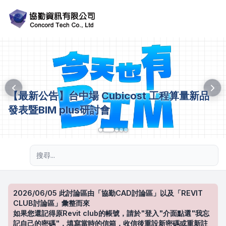
【最新公告】台中場 Cubicost 工程算量新品
發表暨BIM plus研討會
進階搜尋
2026/06/05 此討論區由「協勤CAD討論區」以及「REVIT
CLUB討論區」彙整而來
如果您還記得原Revit club的帳號，請於"登入"介面點選"我忘
記自己的密碼"，填寫當時的信箱，收信後重設新密碼或重新註