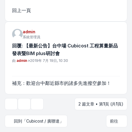
回上一頁
admin
系統管理員
回覆: 【最新公告】台中場 Cubicost 工程算量新品
發表暨BIM plus研討會
文章
由
admin
»
2019年 7月 19日, 10:30
補充：歡迎台中鄰近縣市的諸多先進撥空參加！
2 篇文章 • 第
1
頁 (共
1
頁)
主題工具
顯示和排序選項
回到「Cubicost / 廣聯達」
前往