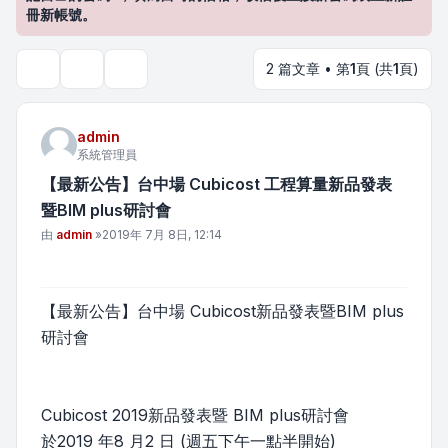
冊新帳號。
2 篇文章 • 第
1
頁 (共
1
頁)
主題工具
搜尋
admin
系統管理員
【最新公告】台中場 Cubicost 工程算量新品發表
暨BIM plus研討會
文章
由
admin
»
2019年 7月 8日, 12:14
【最新公告】台中場 Cubicost新品發表暨BIM plus
研討會
Cubicost 2019新品發表暨 BIM plus研討會
於2019 年8 月2 日 (週五下午一點半開始)