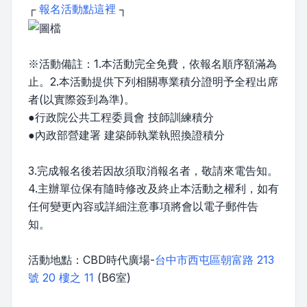
┌
報名活動點這裡
┐
※活動備註：1.本活動完全免費，依報名順序額滿為
止。2.本活動提供下列相關專業積分證明予全程出席
者(以實際簽到為準)。
●行政院公共工程委員會 技師訓練積分
●內政部營建署 建築師執業執照換證積分
3.完成報名後若因故須取消報名者，敬請來電告知。
4.主辦單位保有隨時修改及終止本活動之權利，如有
任何變更內容或詳細注意事項將會以電子郵件告
知。
活動地點：CBD時代廣場-
台中市西屯區朝富路 213
號 20 樓之 11
(B6室)