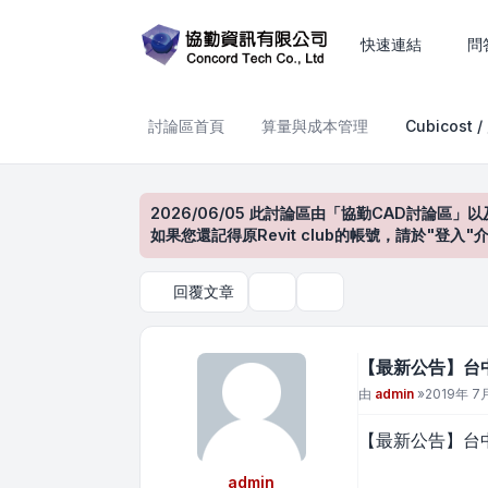
【最新公告】台中場 Cubicos
快速連結
問
討論區首頁
算量與成本管理
Cubicost 
2026/06/05 此討論區由「協勤CAD討論區」以
如果您還記得原Revit club的帳號，請於"
回覆文章
主題工具
搜尋
【最新公告】台中場
文章
由
admin
»
2019年 7月
【最新公告】台中場
admin