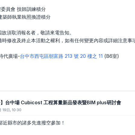
程委員會 技師訓練積分
 建築師執業執照換證積分
若因故須取消報名者，敬請來電告知。
有隨時修改及終止本活動之權利，如有任何變更內容或詳細注意事
時代廣場-
台中市西屯區朝富路 213 號 20 樓之 11
(B6室)
】台中場 Cubicost 工程算量新品發表暨BIM plus研討會
 19日, 10:30
鄰近縣市的諸多先進撥空參加！