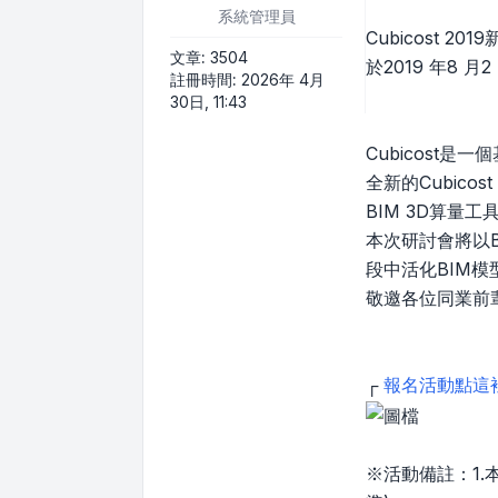
系統管理員
Cubicost 20
文章:
3504
於2019 年8 月
註冊時間:
2026年 4月
30日, 11:43
Cubicost
全新的Cubic
BIM 3D算
本次研討會將以B
段中活化BIM
敬邀各位同業前
┌
報名活動點這
※活動備註：1