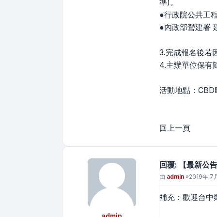
準)。
●行政院公共工
●內政部營建署
3.完成報名後
4.主辦單位保
活動地點：CBD
回上一頁
回覆: 【最新公告
文章
由
admin
»
2019年 7月
補充：歡迎台中
admin