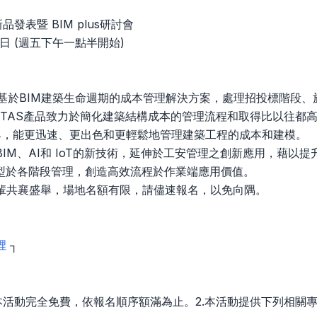
19新品發表暨 BIM plus研討會
2 日 (週五下午一點半開始)
是一個基於BIM建築生命週期的成本管理解決方案，處理招投標階
ost TAS產品致力於簡化建築結構成本的管理流程和取得比以往
量工具，能更迅速、更出色和更輕鬆地管理建築工程的成本和建模。
IM、AI和 IoT的新技術，延伸於工安管理之創新應用，藉以
模型於各階段管理，創造高效流程於作業端應用價值。
輩共襄盛舉，場地名額有限，請儘速報名，以免向隅。
裡
┐
.本活動完全免費，依報名順序額滿為止。2.本活動提供下列相關