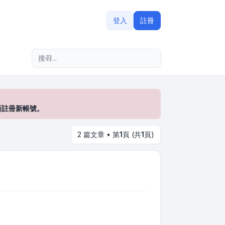
登入
註冊
進階搜尋
新註冊新帳號。
2 篇文章 • 第
1
頁 (共
1
頁)