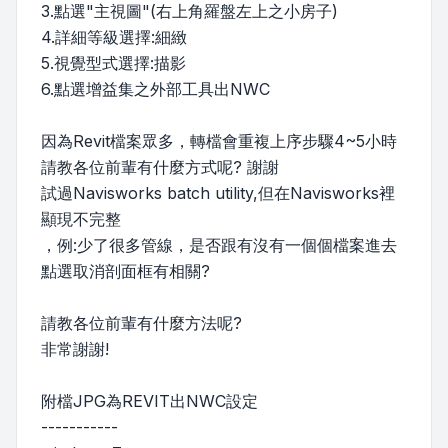
3.點選"主視圖"(右上角羅盤左上之小房子)
4.詳細等級選擇:細緻
5.視覺型式選擇:描影
6.點選增益集之外部工具出NWC
因為Revit檔案眾多，轉檔會重複上序步驟4~5小時
請教各位前輩有什麼方式呢? 謝謝
試過Navisworks batch utility,但在Navisworks裡
顯現不完整
，例:少了很多管線，是否跟有沒有一個個檔案進去
點選取消剖面框有相關?
請教各位前輩有什麼方法呢?
非常謝謝!
附檔JPG為REVIT出NWC設定
-----------