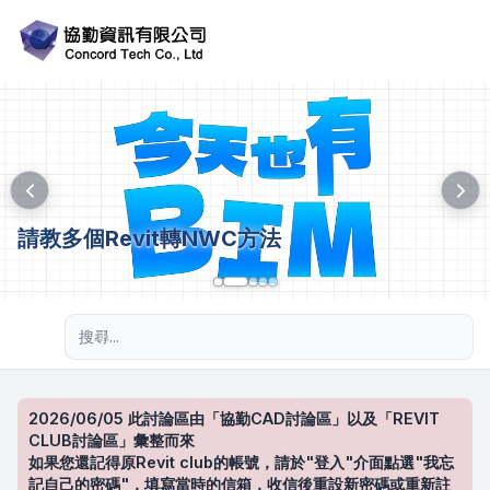
請教多個Revit轉NWC方法
進階搜尋
2026/06/05 此討論區由「協勤CAD討論區」以及「REVIT
CLUB討論區」彙整而來
如果您還記得原Revit club的帳號，請於"登入"介面點選"我忘
記自己的密碼"，填寫當時的信箱，收信後重設新密碼或重新註