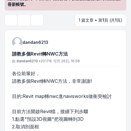
冊新帳號。
1 篇文章 • 第
1
頁 (共
1
頁)
主題工具
搜尋
dandan6213
請教多個Revit轉NWC方法
文章
由
dandan6213
»
2017年 12月 26日, 16:58
各位前輩好，
請教多個Revit轉NWC方法，非常謝謝!
目的:Revit map轉nwc進navisworks做衝突檢討
目前方法開啟Revit檔，接續下列步驟
1.點選"預設3D視圖"把視圖轉到3D
2.取消剖面框