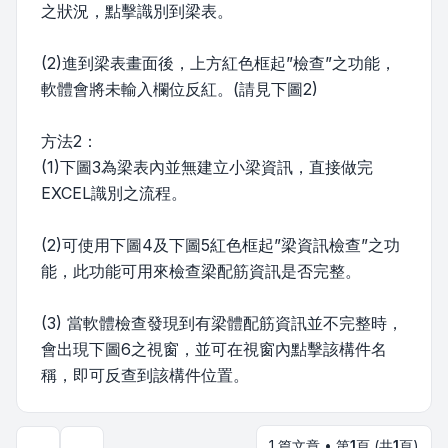
之狀況，點擊識別到梁表。
(2)進到梁表畫面後，上方紅色框起”檢查”之功能，
軟體會將未輸入欄位反紅。(請見下圖2)
方法2：
(1)下圖3為梁表內並無建立小梁資訊，直接做完
EXCEL識別之流程。
(2)可使用下圖4及下圖5紅色框起”梁資訊檢查”之功
能，此功能可用來檢查梁配筋資訊是否完整。
(3) 當軟體檢查發現到有梁體配筋資訊並不完整時，
會出現下圖6之視窗，並可在視窗內點擊該構件名
稱，即可反查到該構件位置。
1 篇文章 • 第
1
頁 (共
1
頁)