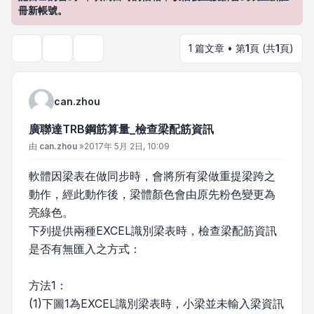
冊新帳號。
1 篇文章 • 第
1
頁 (共
1
頁)
主題工具
搜尋
can.zhou
廣聯達TRB鋼筋算量_檢查梁配筋資訊
文章
由
can.zhou
»
2017年 5月 2日, 10:09
軟體因梁表在做同步時，會將所有梁做重提梁跨之
動作，經此動作後，梁體顏色會由原先粉色變更為
亮綠色。
下列提供兩種EXCEL識別梁表時，檢查梁配筋資訊
是否有無匯入之方式：
方法1：
(1)下圖1為EXCEL識別梁表時，小梁並未輸入梁資訊