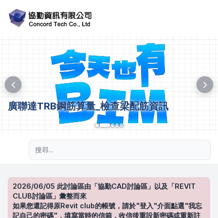
廣聯達TRB鋼筋算量_檢查梁配筋資訊
進階搜尋
2026/06/05 此討論區由「協勤CAD討論區」以及「REVIT
CLUB討論區」彙整而來
如果您還記得原Revit club的帳號，請於"登入"介面點選"我忘
記自己的密碼"，填寫當時的信箱，收信後重設新密碼或重新註