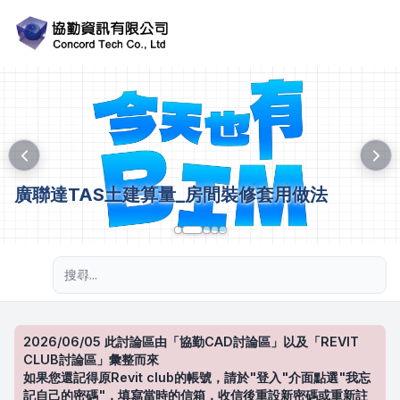
廣聯達TAS土建算量_房間裝修套用做法
進階搜尋
2026/06/05 此討論區由「協勤CAD討論區」以及「REVIT
CLUB討論區」彙整而來
如果您還記得原Revit club的帳號，請於"登入"介面點選"我忘
記自己的密碼"，填寫當時的信箱，收信後重設新密碼或重新註