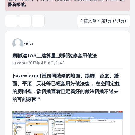
冊新帳號。
1 篇文章 • 第
1
頁 (共
1
頁)
主題工具
搜尋
zera
廣聯達TAS土建算量_房間裝修套用做法
文章
由
zera
»
2017年 4月 6日, 11:43
[size=large]當房間裝修的地面、踢腳、台度、牆
面、平頂、天花等已經套用好做法後， 在空間定義
的房間裡，欲切換查看已定義好的做法切換不過去
的可能原因？