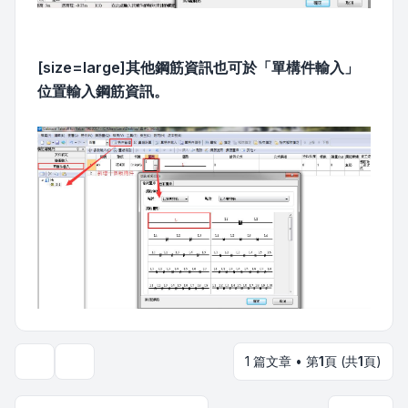
[size=large]其他鋼筋資訊也可於「單構件輸入」
位置輸入鋼筋資訊。
1 篇文章 • 第
1
頁 (共
1
頁)
主題工具