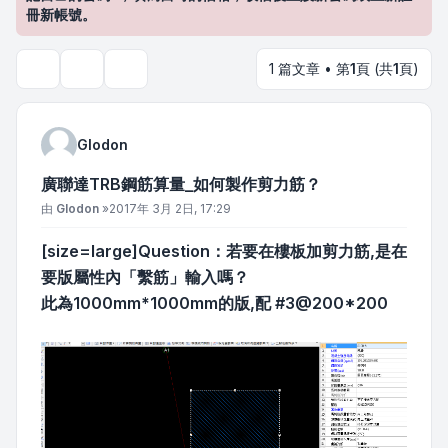
冊新帳號。
1 篇文章 • 第
1
頁 (共
1
頁)
主題工具
搜尋
Glodon
廣聯達TRB鋼筋算量_如何製作剪力筋？
文章
由
Glodon
»
2017年 3月 2日, 17:29
[size=large]Question：若要在樓板加剪力筋,是在
要版屬性內「繫筋」輸入嗎？
此為1000mm*1000mm的版,配 #3@200*200