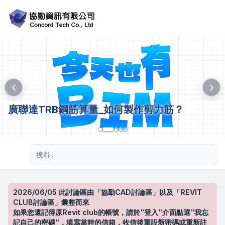
廣聯達TRB鋼筋算量_如何製作剪力筋？
進階搜尋
2026/06/05 此討論區由「協勤CAD討論區」以及「REVIT
CLUB討論區」彙整而來
如果您還記得原Revit club的帳號，請於"登入"介面點選"我忘
記自己的密碼"，填寫當時的信箱，收信後重設新密碼或重新註