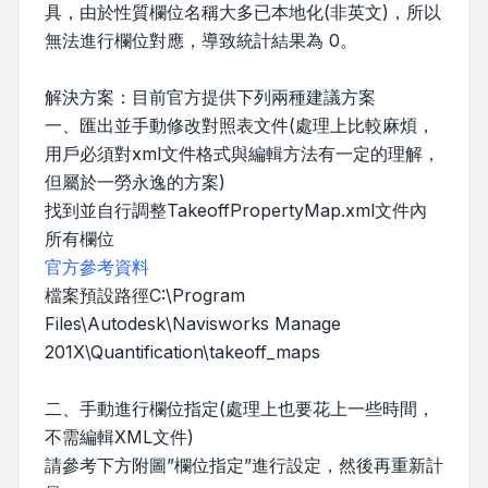
具，由於性質欄位名稱大多已本地化(非英文)，所以
無法進行欄位對應，導致統計結果為 0。
解決方案：目前官方提供下列兩種建議方案
一、匯出並手動修改對照表文件(處理上比較麻煩，
用戶必須對xml文件格式與編輯方法有一定的理解，
但屬於一勞永逸的方案)
找到並自行調整TakeoffPropertyMap.xml文件內
所有欄位
官方參考資料
檔案預設路徑C:\Program
Files\Autodesk\Navisworks Manage
201X\Quantification\takeoff_maps
二、手動進行欄位指定(處理上也要花上一些時間，
不需編輯XML文件)
請參考下方附圖”欄位指定”進行設定，然後再重新計