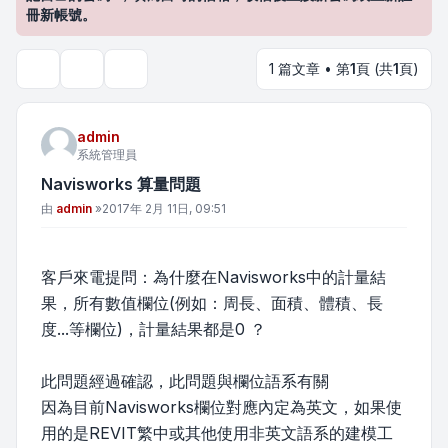
冊新帳號。
1 篇文章 • 第
1
頁 (共
1
頁)
主題工具
搜尋
admin
系統管理員
Navisworks 算量問題
文章
由
admin
»
2017年 2月 11日, 09:51
客戶來電提問：為什麼在Navisworks中的計量結
果，所有數值欄位(例如：周長、面積、體積、長
度...等欄位)，計量結果都是0 ？
此問題經過確認，此問題與欄位語系有關
因為目前Navisworks欄位對應內定為英文，如果使
用的是REVIT繁中或其他使用非英文語系的建模工