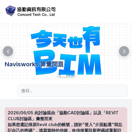
Navisworks 算量問題
進階搜尋
2026/06/05 此討論區由「協勤CAD討論區」以及「REVIT
CLUB討論區」彙整而來
如果您還記得原Revit club的帳號，請於"登入"介面點選"我忘
記自己的密碼"，填寫當時的信箱，收信後重設新密碼或重新註