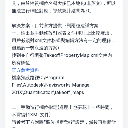
具，由於性質欄位名稱大多已本地化(非英文)，所以
無法進行欄位對應，導致統計結果為 0。
解決方案：目前官方提供下列兩種建議方案
一、匯出並手動修改對照表文件(處理上比較麻煩，
用戶必須對xml文件格式與編輯方法有一定的理解，
但屬於一勞永逸的方案)
找到並自行調整TakeoffPropertyMap.xml文件內
所有欄位
官方參考資料
檔案預設路徑C:\Program
Files\Autodesk\Navisworks Manage
201X\Quantification\takeoff_maps
二、手動進行欄位指定(處理上也要花上一些時間，
不需編輯XML文件)
請參考下方附圖”欄位指定”進行設定，然後再重新計