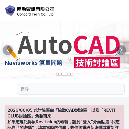
Navisworks 算量問題
進階搜尋
2026/06/05 此討論區由「協勤CAD討論區」以及「REVIT
CLUB討論區」彙整而來
如果您還記得原Revit club的帳號，請於"登入"介面點選"我忘
記自己的密碼"，填寫當時的信箱，收信後重設新密碼或重新註