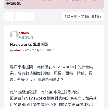
冊新帳號。
1 篇文章 • 第
1
頁 (共
1
頁)
主題工具
搜尋
admin
系統管理員
Navisworks 算量問題
文章
由
admin
»
2017年 2月 11日, 09:51
客戶來電提問：為什麼在Navisworks中的計量結
果，所有數值欄位(例如：周長、面積、體積、長
度...等欄位)，計量結果都是0 ？
此問題經過確認，此問題與欄位語系有關
因為目前Navisworks欄位對應內定為英文，如果使
用的是REVIT繁中或其他使用非英文語系的建模工