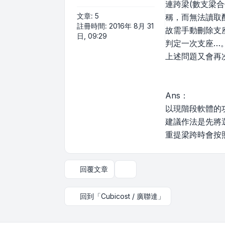
連跨梁(數支梁
文章:
5
稱，而無法讀取
註冊時間:
2016年 8月 31
故需手動刪除支
日, 09:29
判定一次支座…
上述問題又會再
Ans：
以現階段軟體的
建議作法是先將
重提梁跨時會按
回覆文章
主題工具
回到「Cubicost / 廣聯達」