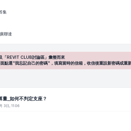
判定支座？
答集
/ 廣聯達
及「REVIT CLUB討論區」彙整而來
登入"介面點選"我忘記自己的密碼"，填寫當時的信箱，收信後重設新密碼或重
算量_如何不判定支座？
月 3日, 11:06