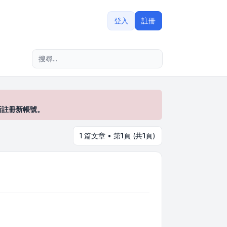
登入
註冊
進階搜尋
新註冊新帳號。
1 篇文章 • 第
1
頁 (共
1
頁)