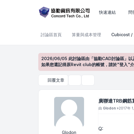
廣聯達TRB鋼筋算量_如何不
快速連結
問
討論區首頁
算量與成本管理
Cubicost 
2026/06/05 此討論區由「協勤CAD討論區」以
如果您還記得原Revit club的帳號，請於"
回覆文章
主題工具
搜尋
廣聯達TRB鋼筋
文章
由
Glodon
»
2017年 1
Q:
Glodon