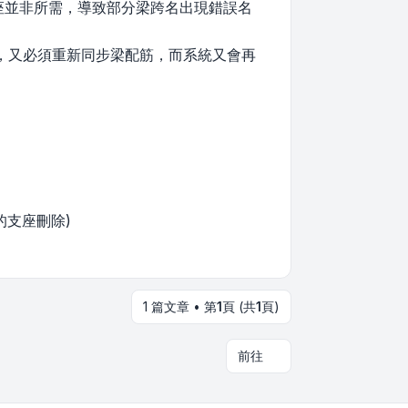
座並非所需，導致部分梁跨名出現錯誤名
，又必須重新同步梁配筋，而系統又會再
的支座刪除)
1 篇文章 • 第
1
頁 (共
1
頁)
前往