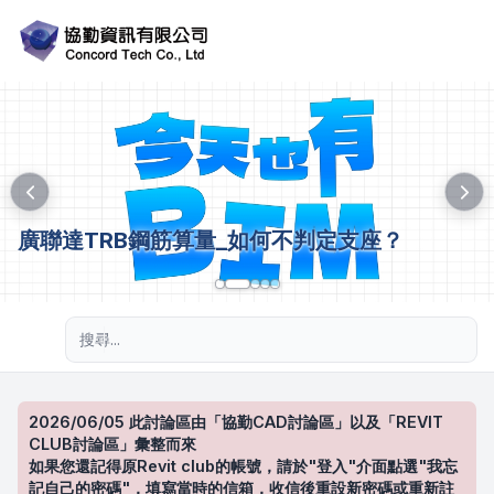
廣聯達TRB鋼筋算量_如何不判定支座？
進階搜尋
2026/06/05 此討論區由「協勤CAD討論區」以及「REVIT
CLUB討論區」彙整而來
如果您還記得原Revit club的帳號，請於"登入"介面點選"我忘
記自己的密碼"，填寫當時的信箱，收信後重設新密碼或重新註