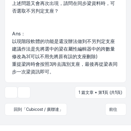
上述問題又會再次出現，請問在同步梁資料時，可
否選取不另判定支座？
Ans：
以現階段軟體的功能是還沒辦法做到不另判定支座
建議作法是先將選中的梁在屬性編輯器中的跨數量
修改為3(可以不用先將原有誤的支座刪除)
重提梁跨時會按照3跨去識別支座，最後再從梁表同
步一次梁資訊即可。
1 篇文章 • 第
1
頁 (共
1
頁)
主題工具
回到「Cubicost / 廣聯達」
前往