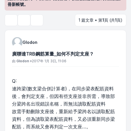
冊新帳號。
1 篇文章 • 第
1
頁 (共
1
頁)
主題工具
搜尋
Glodon
廣聯達TRB鋼筋算量_如何不判定支座？
文章
由
Glodon
»
2017年 1月 3日, 11:06
Q:
連跨梁(數支梁合併計算者)，在同步梁表配筋資料
後，會判定支座，但因有些支座並非所需，導致部
分梁跨名出現錯誤名稱，而無法讀取配筋資料
故需手動刪除支座後，重新給予梁跨名以讀取配筋
資料，但為讀取梁表配筋資料，又必須重新同步梁
配筋，而系統又會再判定一次支座…。