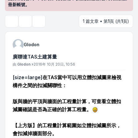
冊新帳號。
1 篇文章 • 第
1
頁 (共
1
頁)
主題工具
搜尋
Glodon
廣聯達TAS土建算量
文章
由
Glodon
»
2016年 10月 20日, 10:56
[size=large]
在TAS當中可以用立體扣減圖來檢視
構件之間的扣減關聯性：
版與牆的平頂與牆面的工程量計算，可查看立體扣
減圖確認是否為正確的計算工程量。
【上方版】的工程量計算範圍如立體扣減圖所示，
會扣減掉牆面部分。