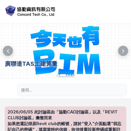
廣聯達TAS土建算量
進階搜尋
2026/06/05 此討論區由「協勤CAD討論區」以及「REVIT
CLUB討論區」彙整而來
如果您還記得原Revit club的帳號，請於"登入"介面點選"我忘
記自己的密碼"，填寫當時的信箱，收信後重設新密碼或重新註