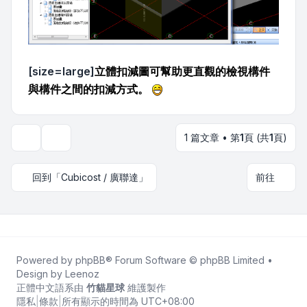
[size=large]
立體扣減圖可幫助更直觀的檢視構件
與構件之間的扣減方式。
1 篇文章 • 第
1
頁 (共
1
頁)
主題工具
回到「Cubicost / 廣聯達」
前往
Powered by
phpBB
® Forum Software © phpBB Limited •
Design by
Leenoz
正體中文語系由
竹貓星球
維護製作
隱私
|
條款
|
所有顯示的時間為
UTC+08:00