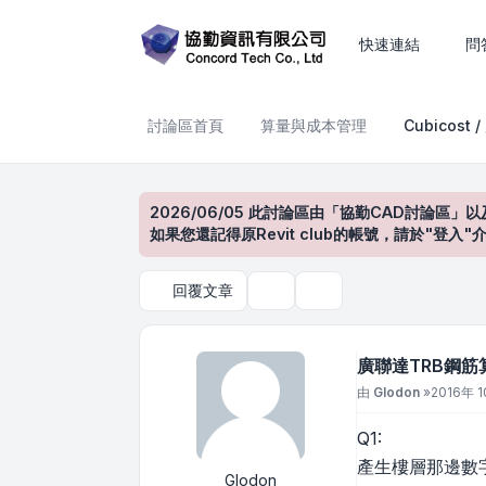
廣聯達TRB鋼筋算量
快速連結
問
討論區首頁
算量與成本管理
Cubicost 
2026/06/05 此討論區由「協勤CAD討論區」以
如果您還記得原Revit club的帳號，請於"
回覆文章
主題工具
搜尋
廣聯達TRB鋼筋
文章
由
Glodon
»
2016年 1
Q1:
產生樓層那邊數字 
Glodon