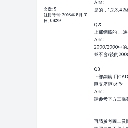
Ans:
文章:
5
是的，1,2,3,
註冊時間:
2016年 8月 31
日, 09:29
Q2:
上部鋼筋的 非通長
Ans:
2000/200
並不會/後的20
Q3:
下部鋼筋 用CA
巨支座距)才對
Ans:
請參考下方三張
再請參考圖二及