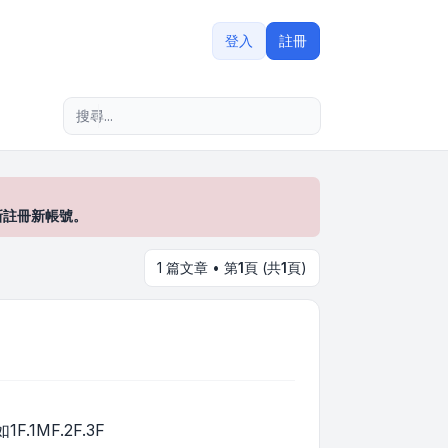
登入
註冊
進階搜尋
新註冊新帳號。
1 篇文章 • 第
1
頁 (共
1
頁)
1MF.2F.3F