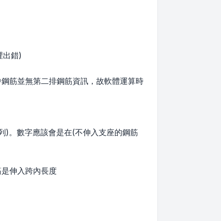
裡出錯)
跨中鋼筋並無第二排鋼筋資訊，故軟體運算時
列)。數字應該會是在(不伸入支座的鋼筋
筋是伸入跨內長度