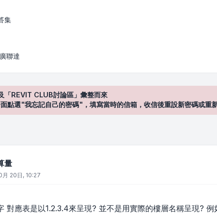
答集
/ 廣聯達
及「REVIT CLUB討論區」彙整而來
登入"介面點選"我忘記自己的密碼"，填寫當時的信箱，收信後重設新密碼或重
算量
0月 20日, 10:27
對應表是以1.2.3.4來呈現? 並不是用實際的樓層名稱呈現? 例如1F.