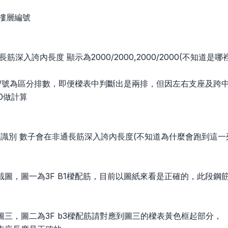
4為樓層編號
筋深入誇內長度 顯示為2000/2000,2000/2000(不知道是哪
0中的/號為區分排數，即便樑表中判斷出是兩排，但因左右支座及
00做計算
D識別 數子會在非通長筋深入誇內長度(不知道為什麼會跑到這一
截圖，圖一為3F B1樑配筋，目前以圖紙來看是正確的，此段鋼
圖三，圖二為3F b3樑配筋請對應到圖三的樑表黃色框起部分，