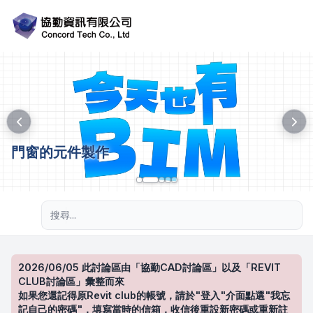
門窗的元件製作
進階搜尋
2026/06/05 此討論區由「協勤CAD討論區」以及「REVIT
CLUB討論區」彙整而來
如果您還記得原Revit club的帳號，請於"登入"介面點選"我忘
記自己的密碼"，填寫當時的信箱，收信後重設新密碼或重新註