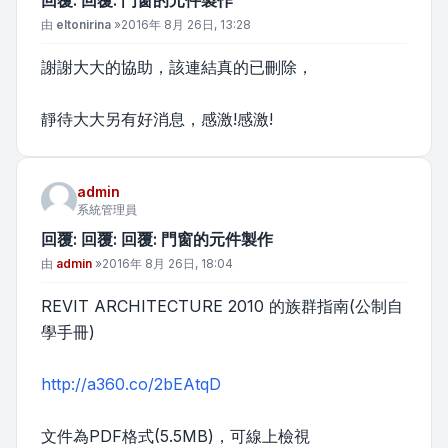
回覆: 回覆: 門窗的元件製作
文章
由
eltonirina
»
2016年 8月 26日, 13:28
謝謝大大的協助，該連結真的已刪除，
靜待大大另有好消息，感激!感激!
admin
系統管理員
回覆: 回覆: 回覆: 門窗的元件製作
文章
由
admin
»
2016年 8月 26日, 18:04
REVIT ARCHITECTURE 2010 的族群指南(公制自
學手冊)
http://a360.co/2bEAtqD
文件為PDF格式(5.5MB)，可線上檢視