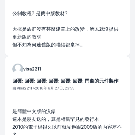
公制教程? 是簡中版教材?
大概是族群沒有甚麼建置上的改變，所以就沒提供
更新版的教材
但不知為何連舊版的聯結都拿掉...
visa2211
回覆: 回覆: 回覆: 回覆: 回覆: 回覆: 門窗的元件製作
文章
由
visa2211
»
2016年 8月 27日, 23:55
是簡體中文版的沒錯
這本是朋友送的，算是相當罕見的發行本
2010的電子檔很久以前就見過跟2009版的內容差不
多