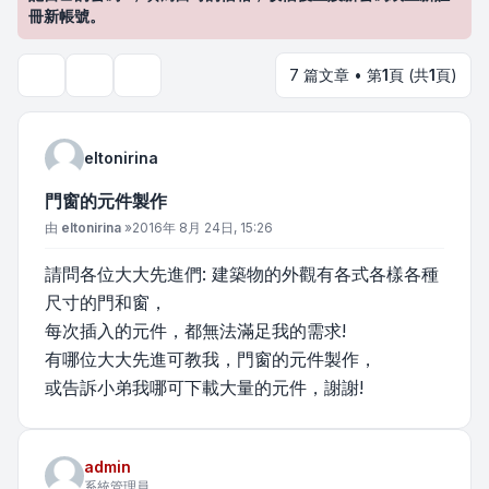
冊新帳號。
7 篇文章 • 第
1
頁 (共
1
頁)
主題工具
搜尋
eltonirina
門窗的元件製作
文章
由
eltonirina
»
2016年 8月 24日, 15:26
請問各位大大先進們: 建築物的外觀有各式各樣各種
尺寸的門和窗，
每次插入的元件，都無法滿足我的需求!
有哪位大大先進可教我，門窗的元件製作，
或告訴小弟我哪可下載大量的元件，謝謝!
admin
系統管理員