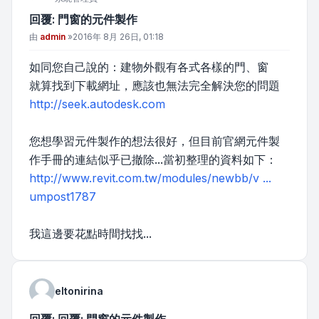
回覆: 門窗的元件製作
文章
由
admin
»
2016年 8月 26日, 01:18
如同您自己說的：建物外觀有各式各樣的門、窗
就算找到下載網址，應該也無法完全解決您的問題
http://seek.autodesk.com
您想學習元件製作的想法很好，但目前官網元件製
作手冊的連結似乎已撤除...當初整理的資料如下：
http://www.revit.com.tw/modules/newbb/v ...
umpost1787
我這邊要花點時間找找...
eltonirina