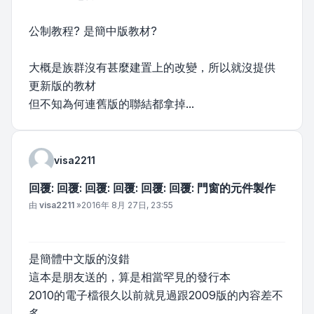
公制教程? 是簡中版教材?
大概是族群沒有甚麼建置上的改變，所以就沒提供
更新版的教材
但不知為何連舊版的聯結都拿掉...
visa2211
回覆: 回覆: 回覆: 回覆: 回覆: 回覆: 門窗的元件製作
文章
由
visa2211
»
2016年 8月 27日, 23:55
是簡體中文版的沒錯
這本是朋友送的，算是相當罕見的發行本
2010的電子檔很久以前就見過跟2009版的內容差不
多