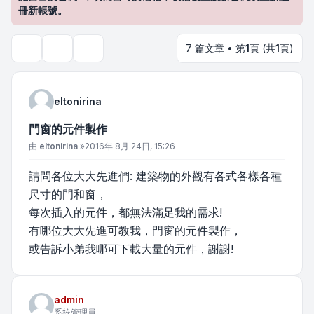
冊新帳號。
7 篇文章 • 第
1
頁 (共
1
頁)
主題工具
搜尋
eltonirina
門窗的元件製作
文章
由
eltonirina
»
2016年 8月 24日, 15:26
請問各位大大先進們: 建築物的外觀有各式各樣各種
尺寸的門和窗，
每次插入的元件，都無法滿足我的需求!
有哪位大大先進可教我，門窗的元件製作，
或告訴小弟我哪可下載大量的元件，謝謝!
admin
系統管理員