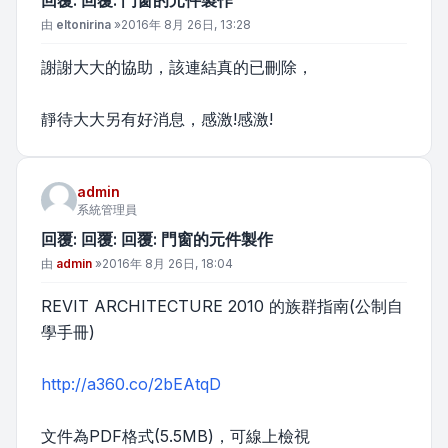
回覆: 回覆: 門窗的元件製作
文章
由
eltonirina
»
2016年 8月 26日, 13:28
謝謝大大的協助，該連結真的已刪除，
靜待大大另有好消息，感激!感激!
admin
系統管理員
回覆: 回覆: 回覆: 門窗的元件製作
文章
由
admin
»
2016年 8月 26日, 18:04
REVIT ARCHITECTURE 2010 的族群指南(公制自
學手冊)
http://a360.co/2bEAtqD
文件為PDF格式(5.5MB)，可線上檢視