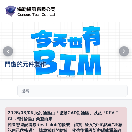
門窗的元件製作
進階搜尋
2026/06/05 此討論區由「協勤CAD討論區」以及「REVIT
CLUB討論區」彙整而來
如果您還記得原Revit club的帳號，請於"登入"介面點選"我忘
記自己的密碼"，填寫當時的信箱，收信後重設新密碼或重新註