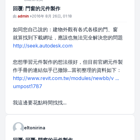
回覆: 門窗的元件製作
文章
由
admin
»
2016年 8月 26日, 01:18
如同您自己說的：建物外觀有各式各樣的門、窗
就算找到下載網址，應該也無法完全解決您的問題
http://seek.autodesk.com
您想學習元件製作的想法很好，但目前官網元件製
作手冊的連結似乎已撤除...當初整理的資料如下：
http://www.revit.com.tw/modules/newbb/v ...
umpost1787
我這邊要花點時間找找...
eltonirina