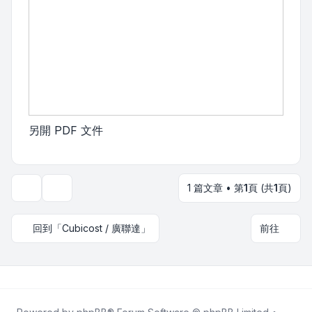
另開 PDF 文件
1 篇文章 • 第
1
頁 (共
1
頁)
主題工具
回到「Cubicost / 廣聯達」
前往