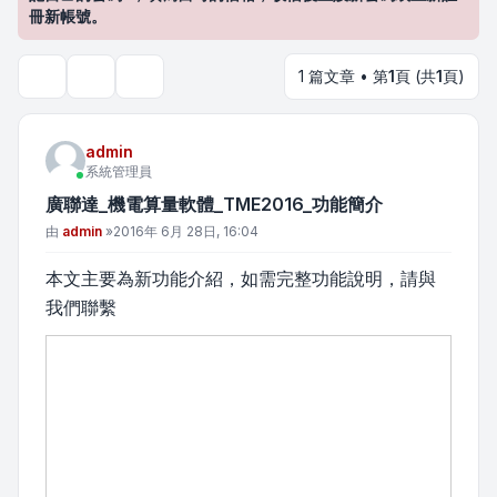
冊新帳號。
1 篇文章 • 第
1
頁 (共
1
頁)
主題工具
搜尋
admin
系統管理員
廣聯達_機電算量軟體_TME2016_功能簡介
文章
由
admin
»
2016年 6月 28日, 16:04
本文主要為新功能介紹，如需完整功能說明，請與
我們聯繫