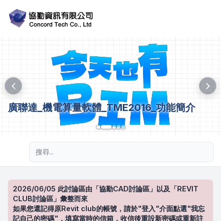
廣聯達_機電算量軟體_TME2016_功能簡介
進階搜尋
2026/06/05 此討論區由「協勤CAD討論區」以及「REVIT
CLUB討論區」彙整而來
如果您還記得原Revit club的帳號，請於"登入"介面點選"我忘
記自己的密碼"，填寫當時的信箱，收信後重設新密碼或重新註