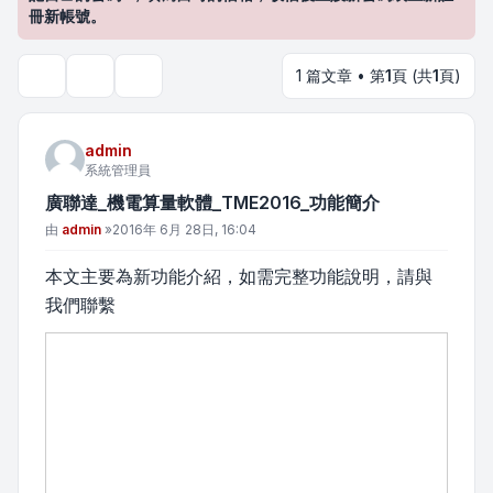
冊新帳號。
1 篇文章 • 第
1
頁 (共
1
頁)
主題工具
搜尋
admin
系統管理員
廣聯達_機電算量軟體_TME2016_功能簡介
文章
由
admin
»
2016年 6月 28日, 16:04
本文主要為新功能介紹，如需完整功能說明，請與
我們聯繫