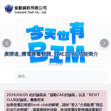
廣聯達_機電算量軟體_TME2016_功能簡介
進階搜尋
2026/06/05 此討論區由「協勤CAD討論區」以及「REVIT
CLUB討論區」彙整而來
如果您還記得原Revit club的帳號，請於"登入"介面點選"我忘
記自己的密碼"，填寫當時的信箱，收信後重設新密碼或重新註