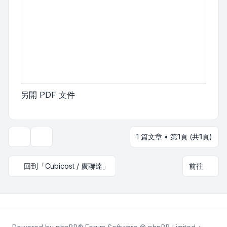
另開 PDF 文件
1 篇文章 • 第
1
頁 (共
1
頁)
主題工具
回到「Cubicost / 廣聯達」
前往