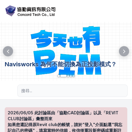
Navisworks 為何不能切換為正投影模式？
進階搜尋
2026/06/05 此討論區由「協勤CAD討論區」以及「REVIT
CLUB討論區」彙整而來
如果您還記得原Revit club的帳號，請於"登入"介面點選"我忘
記自己的密碼"，填寫當時的信箱，收信後重設新密碼或重新註