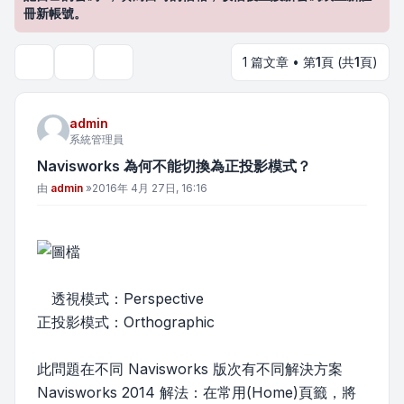
冊新帳號。
1 篇文章 • 第
1
頁 (共
1
頁)
主題工具
搜尋
admin
系統管理員
Navisworks 為何不能切換為正投影模式？
文章
由
admin
»
2016年 4月 27日, 16:16
透視模式：Perspective
正投影模式：Orthographic
此問題在不同 Navisworks 版次有不同解決方案
Navisworks 2014 解法：在常用(Home)頁籤，將