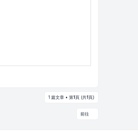
1 篇文章 • 第
1
頁 (共
1
頁)
前往