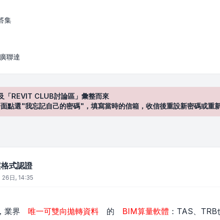
答集
/ 廣聯達
及「REVIT CLUB討論區」彙整而來
登入"介面點選"我忘記自己的密碼"，填寫當時的信箱，收信後重設新密碼或重
案格式認證
 26日, 14:35
力，業界
唯一可雙向拋轉資料
的
BIM算量軟體
：TAS、TR