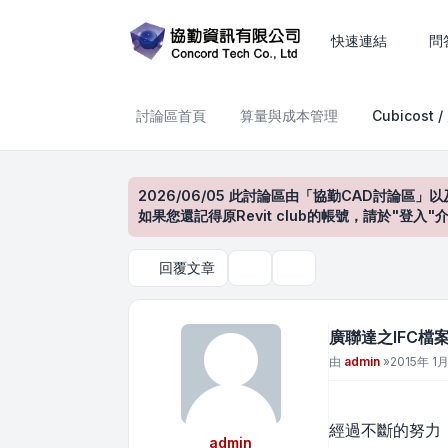
廣聯達之IFC檔案格式認證
快速連結
問
討論區首頁
算量與成本管理
Cubicost 
2026/06/05 此討論區由「協勤CAD討論區」以
如果您還記得原Revit club的帳號，請於"
回覆文章
主題工具
搜尋
廣聯達之IFC檔
文章
由
admin
»
2015年 1月
經過不斷的努
admin