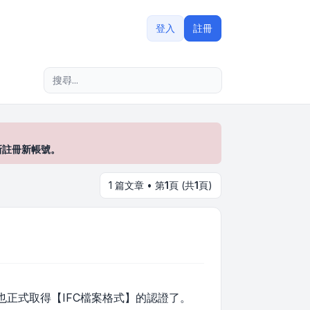
登入
註冊
進階搜尋
新註冊新帳號。
1 篇文章 • 第
1
頁 (共
1
頁)
B也正式取得【IFC檔案格式】的認證了。