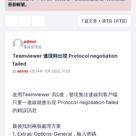
冊新帳號。
1 篇文章 • 第
1
頁 (共
1
頁)
主題工具
搜尋
admin
系統管理員
Teamviewer 連現時出現 Protocol negotiation
failed
文章
由
admin
»
2014年 11月 20日, 11:20
改用Teamviewer 3以後，發現無法連線到客戶端
只要一連線就會出現 Protocol negotiation failed
的錯誤訊息
最後找到兩個處理方案
1. Extras-Options-General，輸入密碼