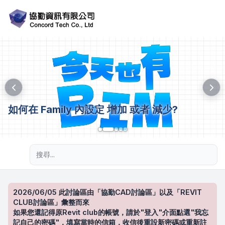
如何在 Family 內設定 增加 或者 減少?
進階搜尋
2026/06/05 此討論區由「協勤CAD討論區」以及「REVIT
CLUB討論區」彙整而來
如果您還記得原Revit club的帳號，請於"登入"介面點選"我忘
記自己的密碼"，填寫當時的信箱，收信後重設新密碼或重新註