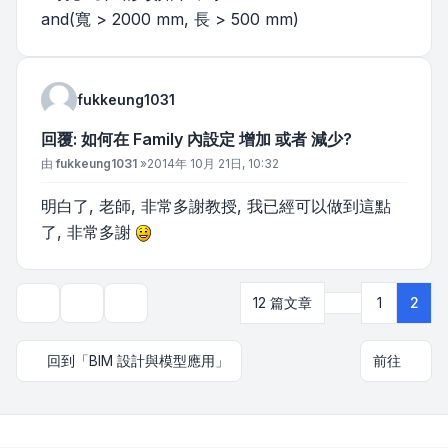
and(寬 > 2000 mm, 長 > 500 mm)
fukkeung1031
回覆: 如何在 Family 內設定 增加 或者 減少?
文章
由
fukkeung1031
»
2014年 10月 21日, 10:32
明白了, 老師, 非常多謝教授, 我已經可以做到這點
了, 非常多謝
上一頁
12 篇文章
1
2
主題工具
顯示和排序選項
回到「BIM 設計與模型應用」
前往