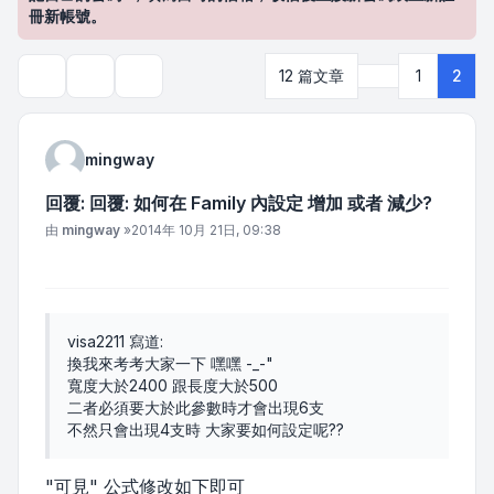
冊新帳號。
上一頁
12 篇文章
1
2
主題工具
搜尋
mingway
回覆: 回覆: 如何在 Family 內設定 增加 或者 減少?
文章
由
mingway
»
2014年 10月 21日, 09:38
visa2211 寫道:
換我來考考大家一下 嘿嘿 -_-"
寬度大於2400 跟長度大於500
二者必須要大於此參數時才會出現6支
不然只會出現4支時 大家要如何設定呢??
"可見" 公式修改如下即可